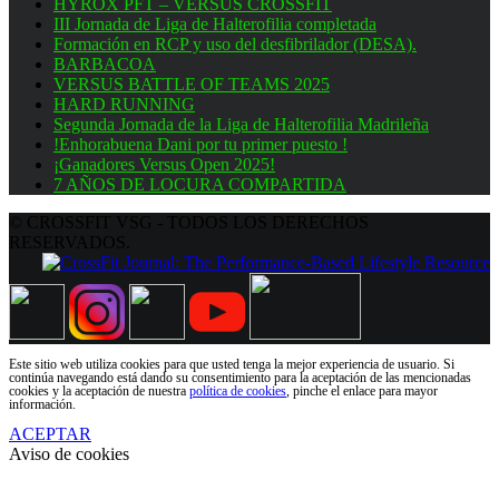
HYROX PFT – VERSUS CROSSFIT
III Jornada de Liga de Halterofilia completada
Formación en RCP y uso del desfibrilador (DESA).
BARBACOA
VERSUS BATTLE OF TEAMS 2025
HARD RUNNING
Segunda Jornada de la Liga de Halterofilia Madrileña
!Enhorabuena Dani por tu primer puesto !
¡Ganadores Versus Open 2025!
7 AÑOS DE LOCURA COMPARTIDA
© CROSSFIT VSG - TODOS LOS DERECHOS
RESERVADOS.
Este sitio web utiliza cookies para que usted tenga la mejor experiencia de usuario. Si
continúa navegando está dando su consentimiento para la aceptación de las mencionadas
cookies y la aceptación de nuestra
política de cookies
, pinche el enlace para mayor
información.
ACEPTAR
Aviso de cookies