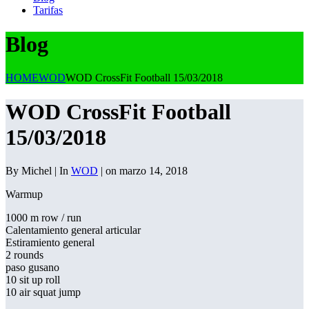
Tarifas
Blog
HOME
WOD
WOD CrossFit Football 15/03/2018
WOD CrossFit Football
15/03/2018
By Michel | In
WOD
| on marzo 14, 2018
Warmup
1000 m row / run
Calentamiento general articular
Estiramiento general
2 rounds
paso gusano
10 sit up roll
10 air squat jump