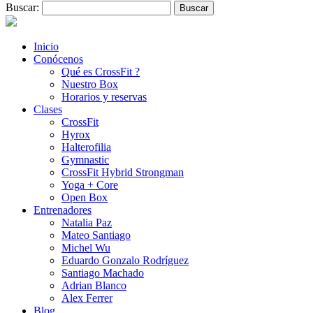
Buscar:
Inicio
Conócenos
Qué es CrossFit ?
Nuestro Box
Horarios y reservas
Clases
CrossFit
Hyrox
Halterofilia
Gymnastic
CrossFit Hybrid Strongman
Yoga + Core
Open Box
Entrenadores
Natalia Paz
Mateo Santiago
Michel Wu
Eduardo Gonzalo Rodríguez
Santiago Machado
Adrian Blanco
Alex Ferrer
Blog