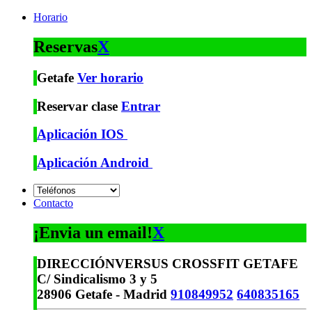
Horario
Reservas
X
Getafe
Ver horario
Reservar clase
Entrar
Aplicación IOS
Aplicación Android
Contacto
¡Envia un email!
X
DIRECCIÓN
VERSUS CROSSFIT GETAFE
C/ Sindicalismo 3 y 5
28906 Getafe - Madrid
910849952
640835165