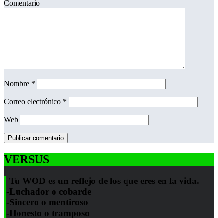
Comentario
Nombre
*
Correo electrónico
*
Web
VERSUS
-Tu WOD es un reflejo de los que eres en la vida.
-Luchador o cobarde
-Sincero o mentiroso
-Honesto o tramposo