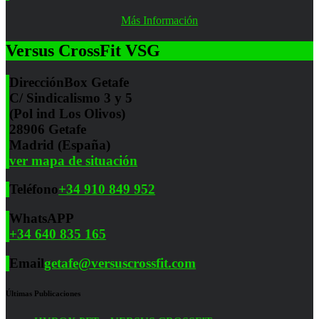
Más Información
Versus CrossFit VSG
Dirección
Box Getafe
C/ Sindicalismo 3 y 5
(Pol ind Los Olivos)
28906 Getafe
Madrid (España)
ver mapa de situación
Teléfono
+34 910 849 952
WhatsAPP
+34 640 835 165
Email
getafe@versuscrossfit.com
Últimas Publicaciones