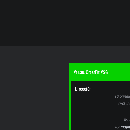
Versus CrossFit VSG
Dirección
C/ Sindi
(Pol i
Mad
ver mapa