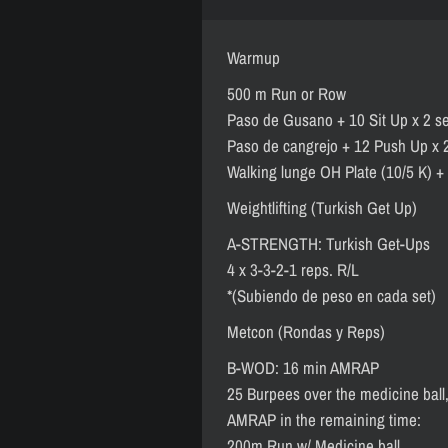
Warmup
500 m Run or Row
Paso de Gusano + 10 Sit Up x 2 se
Paso de cangrejo + 12 Push Up x 2
Walking lunge OH Plate (10/5 K) +
Weightlifting (Turkish Get Up)
A-STRENGTH: Turkish Get-Ups
4 x 3-3-2-1 reps. R/L
*(Subiendo de peso en cada set)
Metcon (Rondas y Reps)
B-WOD: 16 min AMRAP
25 Burpees over the medicine ball,
AMRAP in the remaining time:
200m Run w/ Medicine ball