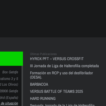
Últimas Publicaciones
HYROX PFT – VERSUS CROSSFIT
III Jornada de Liga de Halterofilia completada
Box Getafe
Formación en RCP y uso del desfibrilador
(DESA).
calismo 3 y 5
BARBACOA
nd Los Olivos)
28906 Getafe
VERSUS BATTLE OF TEAMS 2025
rid (España)
HARD RUNNING
 de situación
Segunda Jornada de la Liga de Halterofilia