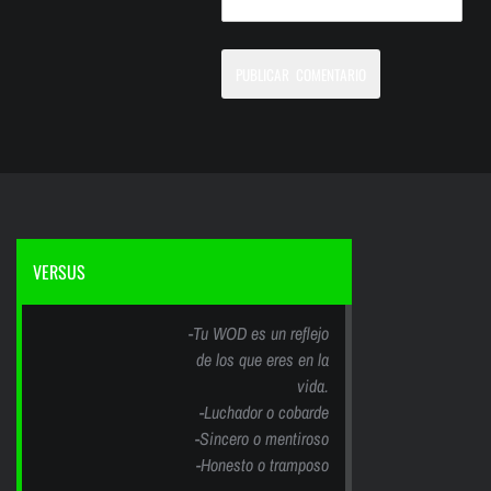
VERSUS
-Tu WOD es un reflejo
de los que eres en la
vida.
-Luchador o cobarde
-Sincero o mentiroso
-Honesto o tramposo