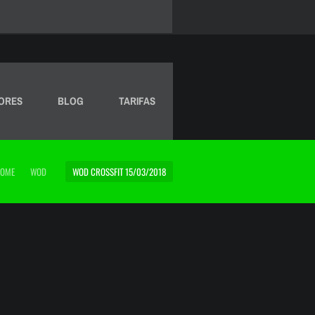
ORES
BLOG
TARIFAS
OME
WOD
WOD CROSSFIT 15/03/2018