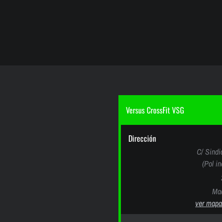
Versus CrossFit VSG
Dirección
C/ Sindi
(Pol i
Mad
ver mapa