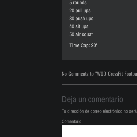
5 rounds
20 pull ups
30 push ups
40 sit ups
50 air squat
Time Cap: 20’
No Comments to "WOD CrossFit Footba
Deja un comentario
Tu dirección de correo electrónico no será
Comentario