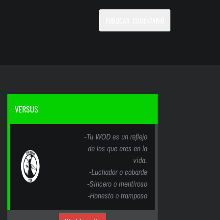
VERSUS
-Tu WOD es un reflejo
de los que eres en la
vida.
-Luchador o cobarde
-Sincero o mentiroso
-Honesto o tramposo