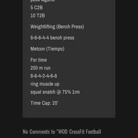
5 C2B
10 T2B
Weightlifting (Bench Press)
6-6-6-4-4 bench press
Metcon (Tiempo)
For time
200 m run
8-6-4-2-4-6-8
ring muscle up
squat snatch @ 75% 1rm
Time Cap: 20’
No Comments to "WOD CrossFit Football