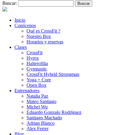
Buscar:
Inicio
Conócenos
Qué es CrossFit ?
Nuestro Box
Horarios y reservas
Clases
CrossFit
Hyrox
Halterofilia
Gymnastic
CrossFit Hybrid Strongman
Yoga + Core
Open Box
Entrenadores
Natalia Paz
Mateo Santiago
Michel Wu
Eduardo Gonzalo Rodríguez
Santiago Machado
Adrian Blanco
Alex Ferrer
Blog