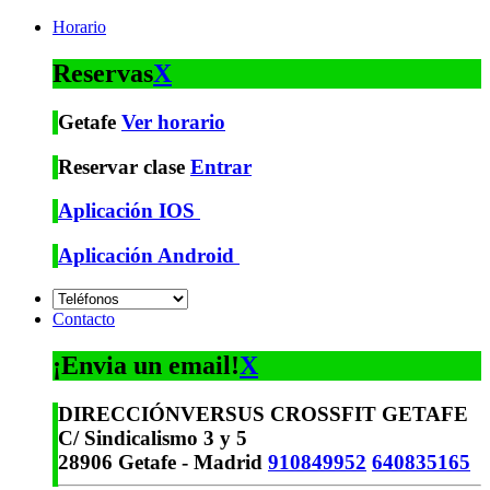
Horario
Reservas
X
Getafe
Ver horario
Reservar clase
Entrar
Aplicación IOS
Aplicación Android
Contacto
¡Envia un email!
X
DIRECCIÓN
VERSUS CROSSFIT GETAFE
C/ Sindicalismo 3 y 5
28906 Getafe - Madrid
910849952
640835165