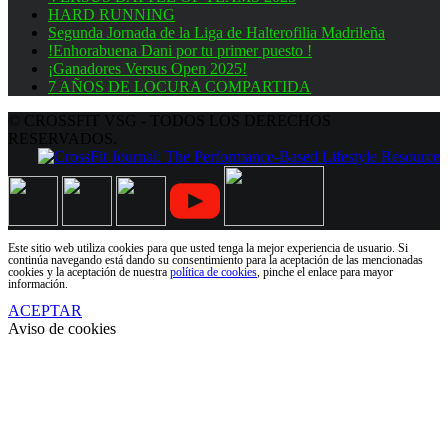
HARD RUNNING
Segunda Jornada de la Liga de Halterofilia Madrileña
!Enhorabuena Dani por tu primer puesto !
¡Ganadores Versus Open 2025!
7 AÑOS DE LOCURA COMPARTIDA
© CROSSFIT VSG - TODOS LOS DERECHOS
RESERVADOS.
Este sitio web utiliza cookies para que usted tenga la mejor experiencia de usuario. Si
continúa navegando está dando su consentimiento para la aceptación de las mencionadas
cookies y la aceptación de nuestra
política de cookies
, pinche el enlace para mayor
información.
ACEPTAR
Aviso de cookies