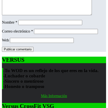
Nombre
*
Correo electrónico
*
Web
VERSUS
-Tu WOD es un reflejo de los que eres en la vida.
-Luchador o cobarde
-Sincero o mentiroso
-Honesto o tramposo
Más Información
Versus CrossFit VSG