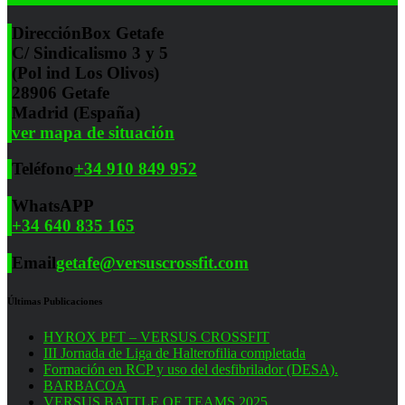
Dirección
Box Getafe
C/ Sindicalismo 3 y 5
(Pol ind Los Olivos)
28906 Getafe
Madrid (España)
ver mapa de situación
Teléfono
+34 910 849 952
WhatsAPP
+34 640 835 165
Email
getafe@versuscrossfit.com
Últimas Publicaciones
HYROX PFT – VERSUS CROSSFIT
III Jornada de Liga de Halterofilia completada
Formación en RCP y uso del desfibrilador (DESA).
BARBACOA
VERSUS BATTLE OF TEAMS 2025