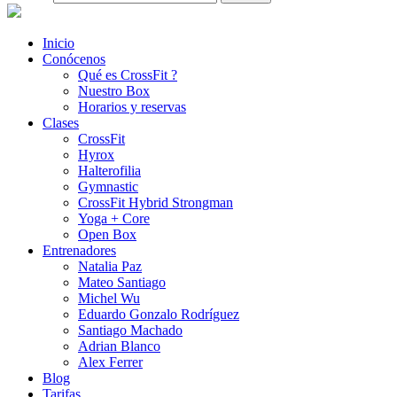
Inicio
Conócenos
Qué es CrossFit ?
Nuestro Box
Horarios y reservas
Clases
CrossFit
Hyrox
Halterofilia
Gymnastic
CrossFit Hybrid Strongman
Yoga + Core
Open Box
Entrenadores
Natalia Paz
Mateo Santiago
Michel Wu
Eduardo Gonzalo Rodríguez
Santiago Machado
Adrian Blanco
Alex Ferrer
Blog
Tarifas