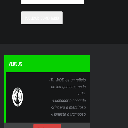
VERSUS
-Tu WOD es un reflejo
de los que eres en la
vida.
-Luchador o cobarde
-Sincero o mentiroso
-Honesto o tramposo