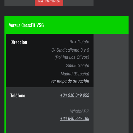
Más Información
Versus CrossFit VSG
Dirección
Box Getafe
C/ Sindicalismo 3 y 5
(Pol ind Los Olivos)
28906 Getafe
Madrid (España)
ver mapa de situación
Teléfono
+34 910 849 952
WhatsAPP
+34 640 835 165