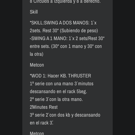
8 Circulos a izquierda y 8 a derecho.
Skill
*SKILL:SWING A DOS MANOS: 1` x
2sets. Rest 30“ (Subiendo de peso)
-SWING A 1 MANO: 1` x 2 sets/Rest 30“
entre sets. (30“ con 1 mano y 30“ con
la otra)
Metcon
*WOD 1: Hacer KB. THRUSTER
1ª serie con una mano 3´ minutos
descansando en el rack 5´´seg.
2ª serie 3´ con la otra mano.
2´Minutes Rest
3ª serie 2´ con dos kb y descansando
en el rack 3´´.
Metcon