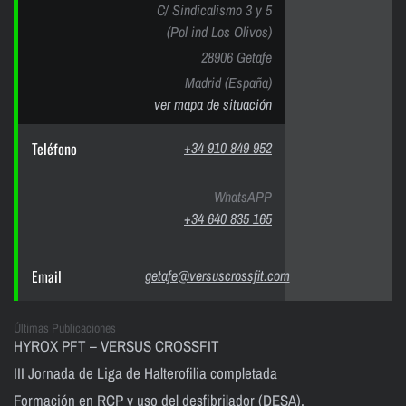
C/ Sindicalismo 3 y 5
(Pol ind Los Olivos)
28906 Getafe
Madrid (España)
ver mapa de situación
Teléfono
+34 910 849 952
WhatsAPP
+34 640 835 165
Email
getafe@versuscrossfit.com
Últimas Publicaciones
HYROX PFT – VERSUS CROSSFIT
III Jornada de Liga de Halterofilia completada
Formación en RCP y uso del desfibrilador (DESA).