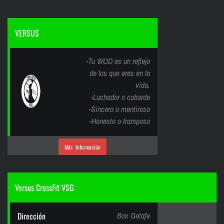
VERSUS
-Tu WOD es un reflejo
de los que eres en la
vida.
-Luchador o cobarde
-Sincero o mentiroso
-Honesto o tramposo
Más Información
Versus CrossFit VSG
Dirección
Box Getafe