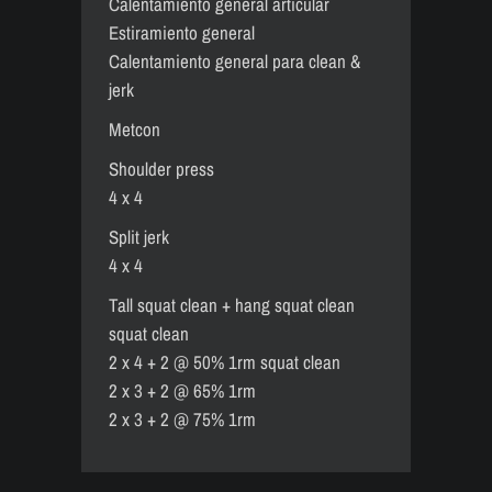
Calentamiento general articular
Estiramiento general
Calentamiento general para clean &
jerk
Metcon
Shoulder press
4 x 4
Split jerk
4 x 4
Tall squat clean + hang squat clean
squat clean
2 x 4 + 2 @ 50% 1rm squat clean
2 x 3 + 2 @ 65% 1rm
2 x 3 + 2 @ 75% 1rm