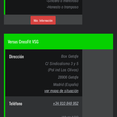
-Sincero o mentiroso
-Honesto o tramposo
Más Información
Versus CrossFit VSG
Dirección
Box Getafe
C/ Sindicalismo 3 y 5
(Pol ind Los Olivos)
28906 Getafe
Madrid (España)
ver mapa de situación
Teléfono
+34 910 849 952