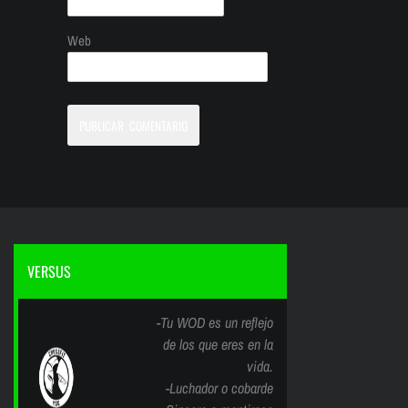
Web
VERSUS
-Tu WOD es un reflejo
de los que eres en la
vida.
-Luchador o cobarde