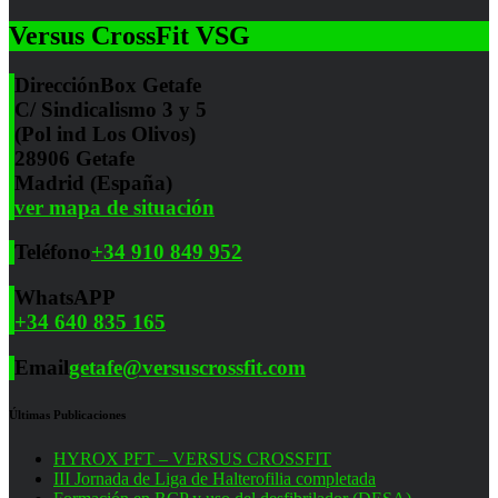
Versus CrossFit VSG
Dirección
Box Getafe
C/ Sindicalismo 3 y 5
(Pol ind Los Olivos)
28906 Getafe
Madrid (España)
ver mapa de situación
Teléfono
+34 910 849 952
WhatsAPP
+34 640 835 165
Email
getafe@versuscrossfit.com
Últimas Publicaciones
HYROX PFT – VERSUS CROSSFIT
III Jornada de Liga de Halterofilia completada