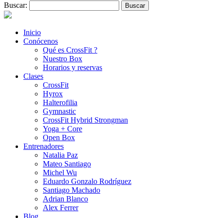
Buscar:
Inicio
Conócenos
Qué es CrossFit ?
Nuestro Box
Horarios y reservas
Clases
CrossFit
Hyrox
Halterofilia
Gymnastic
CrossFit Hybrid Strongman
Yoga + Core
Open Box
Entrenadores
Natalia Paz
Mateo Santiago
Michel Wu
Eduardo Gonzalo Rodríguez
Santiago Machado
Adrian Blanco
Alex Ferrer
Blog