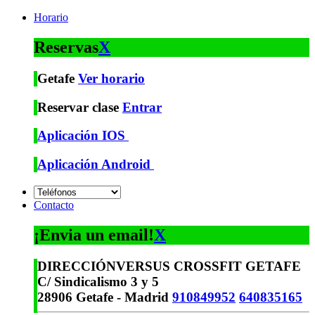
Horario
Reservas
X
Getafe
Ver horario
Reservar clase
Entrar
Aplicación IOS
Aplicación Android
Contacto
¡Envia un email!
X
DIRECCIÓN
VERSUS CROSSFIT GETAFE
C/ Sindicalismo 3 y 5
28906 Getafe - Madrid
910849952
640835165