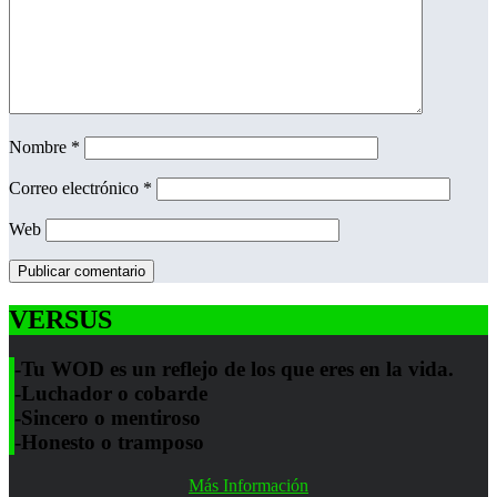
Nombre
*
Correo electrónico
*
Web
VERSUS
-Tu WOD es un reflejo de los que eres en la vida.
-Luchador o cobarde
-Sincero o mentiroso
-Honesto o tramposo
Más Información