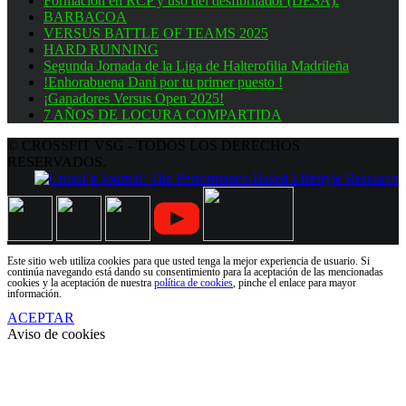
Formación en RCP y uso del desfibrilador (DESA).
BARBACOA
VERSUS BATTLE OF TEAMS 2025
HARD RUNNING
Segunda Jornada de la Liga de Halterofilia Madrileña
!Enhorabuena Dani por tu primer puesto !
¡Ganadores Versus Open 2025!
7 AÑOS DE LOCURA COMPARTIDA
© CROSSFIT VSG - TODOS LOS DERECHOS
RESERVADOS.
Este sitio web utiliza cookies para que usted tenga la mejor experiencia de usuario. Si
continúa navegando está dando su consentimiento para la aceptación de las mencionadas
cookies y la aceptación de nuestra
política de cookies
, pinche el enlace para mayor
información.
ACEPTAR
Aviso de cookies