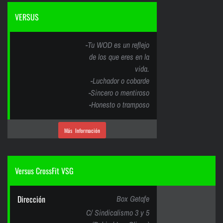
VERSUS
-Tu WOD es un reflejo
de los que eres en la
vida.
-Luchador o cobarde
-Sincero o mentiroso
-Honesto o tramposo
Más Información
Versus CrossFit VSG
Dirección
Box Getafe
C/ Sindicalismo 3 y 5