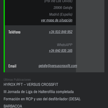
(Pol ind Los Olivos)
28906 Getafe
Madrid (España)
ver mapa de situación
Teléfono
+34 910 849 952
WhatsAPP
+34 640 835 165
Email
getafe@versuscrossfit.com
Últimas Publicaciones
HYROX PFT – VERSUS CROSSFIT
III Jornada de Liga de Halterofilia completada
Formación en RCP y uso del desfibrilador (DESA).
BARBACOA