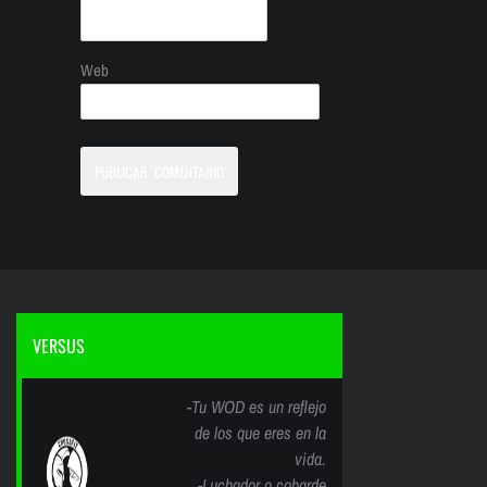
Web
VERSUS
-Tu WOD es un reflejo
de los que eres en la
vida.
-Luchador o cobarde