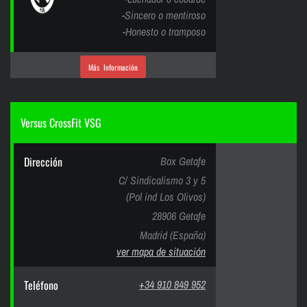
-Sincero o mentiroso
-Honesto o tramposo
Más Información
Versus CrossFit VSG
Dirección
Box Getafe
C/ Sindicalismo 3 y 5
(Pol ind Los Olivos)
28906 Getafe
Madrid (España)
ver mapa de situación
Teléfono
+34 910 849 952