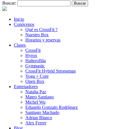
Buscar:
Inicio
Conócenos
Qué es CrossFit ?
Nuestro Box
Horarios y reservas
Clases
CrossFit
Hyrox
Halterofilia
Gymnastic
CrossFit Hybrid Strongman
Yoga + Core
Open Box
Entrenadores
Natalia Paz
Mateo Santiago
Michel Wu
Eduardo Gonzalo Rodríguez
Santiago Machado
Adrian Blanco
Alex Ferrer
Blog