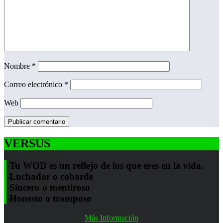
Nombre
*
Correo electrónico
*
Web
VERSUS
-Tu WOD es un reflejo de los que eres en la vida.
-Luchador o cobarde
-Sincero o mentiroso
-Honesto o tramposo
Más Información