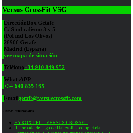
Versus CrossFit VSG
Dirección
Box Getafe
C/ Sindicalismo 3 y 5
(Pol ind Los Olivos)
28906 Getafe
Madrid (España)
ver mapa de situación
Teléfono
+34 910 849 952
WhatsAPP
+34 640 835 165
Email
getafe@versuscrossfit.com
Últimas Publicaciones
HYROX PFT – VERSUS CROSSFIT
III Jornada de Liga de Halterofilia completada