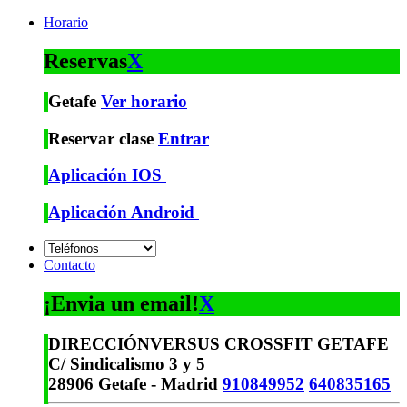
Horario
Reservas
X
Getafe
Ver horario
Reservar clase
Entrar
Aplicación IOS
Aplicación Android
Contacto
¡Envia un email!
X
DIRECCIÓN
VERSUS CROSSFIT GETAFE
C/ Sindicalismo 3 y 5
28906 Getafe - Madrid
910849952
640835165