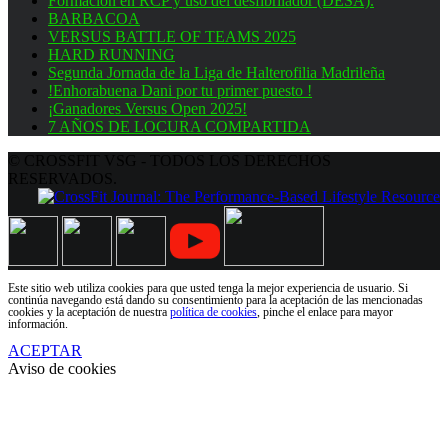
Formación en RCP y uso del desfibrilador (DESA).
BARBACOA
VERSUS BATTLE OF TEAMS 2025
HARD RUNNING
Segunda Jornada de la Liga de Halterofilia Madrileña
!Enhorabuena Dani por tu primer puesto !
¡Ganadores Versus Open 2025!
7 AÑOS DE LOCURA COMPARTIDA
© CROSSFIT VSG - TODOS LOS DERECHOS
RESERVADOS.
Este sitio web utiliza cookies para que usted tenga la mejor experiencia de usuario. Si
continúa navegando está dando su consentimiento para la aceptación de las mencionadas
cookies y la aceptación de nuestra
política de cookies
, pinche el enlace para mayor
información.
ACEPTAR
Aviso de cookies