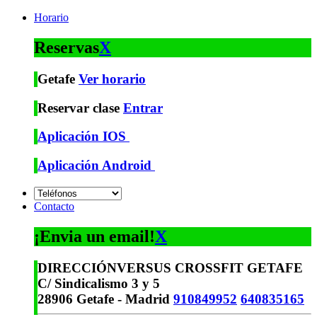
Horario
Reservas
X
Getafe
Ver horario
Reservar clase
Entrar
Aplicación IOS
Aplicación Android
Contacto
¡Envia un email!
X
DIRECCIÓN
VERSUS CROSSFIT GETAFE
C/ Sindicalismo 3 y 5
28906 Getafe - Madrid
910849952
640835165