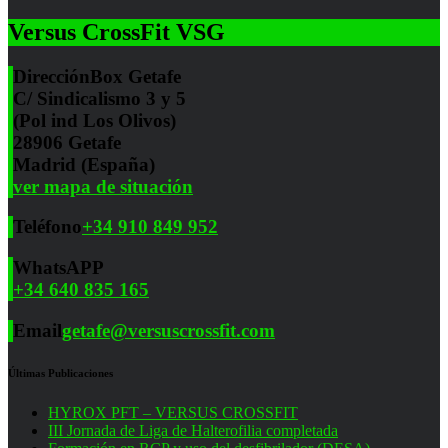
Versus CrossFit VSG
Dirección
Box Getafe
C/ Sindicalismo 3 y 5
(Pol ind Los Olivos)
28906 Getafe
Madrid (España)
ver mapa de situación
Teléfono
+34 910 849 952
WhatsAPP
+34 640 835 165
Email
getafe@versuscrossfit.com
Últimas Publicaciones
HYROX PFT – VERSUS CROSSFIT
III Jornada de Liga de Halterofilia completada