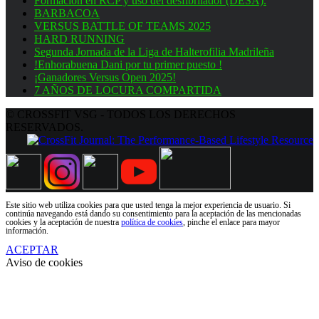
Formación en RCP y uso del desfibrilador (DESA).
BARBACOA
VERSUS BATTLE OF TEAMS 2025
HARD RUNNING
Segunda Jornada de la Liga de Halterofilia Madrileña
!Enhorabuena Dani por tu primer puesto !
¡Ganadores Versus Open 2025!
7 AÑOS DE LOCURA COMPARTIDA
© CROSSFIT VSG - TODOS LOS DERECHOS
RESERVADOS.
Este sitio web utiliza cookies para que usted tenga la mejor experiencia de usuario. Si
continúa navegando está dando su consentimiento para la aceptación de las mencionadas
cookies y la aceptación de nuestra
política de cookies
, pinche el enlace para mayor
información.
ACEPTAR
Aviso de cookies