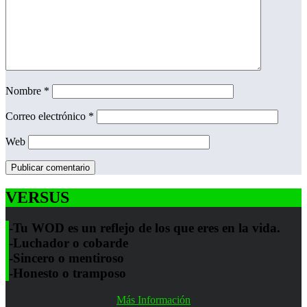
Nombre
*
Correo electrónico
*
Web
VERSUS
-Tu WOD es un reflejo de los que eres en la vida.
-Luchador o cobarde
-Sincero o mentiroso
-Honesto o tramposo
Más Información