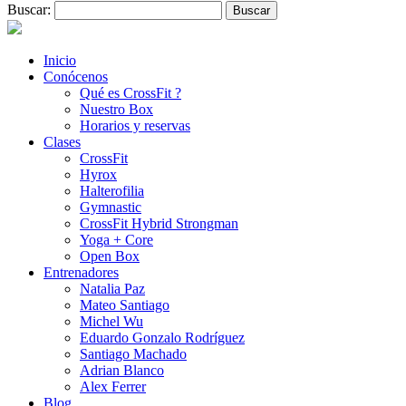
Buscar:
Inicio
Conócenos
Qué es CrossFit ?
Nuestro Box
Horarios y reservas
Clases
CrossFit
Hyrox
Halterofilia
Gymnastic
CrossFit Hybrid Strongman
Yoga + Core
Open Box
Entrenadores
Natalia Paz
Mateo Santiago
Michel Wu
Eduardo Gonzalo Rodríguez
Santiago Machado
Adrian Blanco
Alex Ferrer
Blog