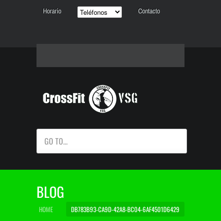
Horario
Contacto
GO TO...
BLOG
HOME
DB783B93-CA9D-42A8-BC04-6AF4501D6429