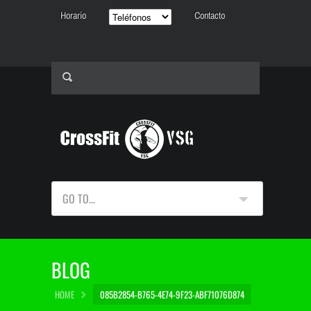
Horario
Contacto
GO TO...
BLOG
HOME
085B2854-B765-4E74-9F23-ABF71076D874