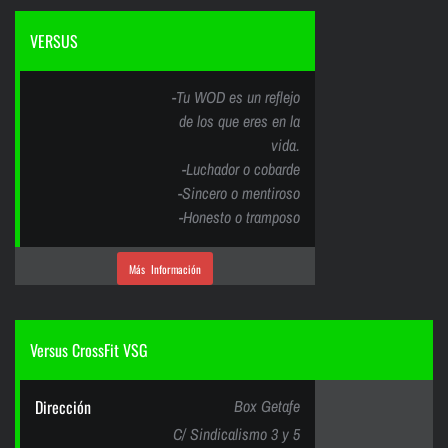
VERSUS
-Tu WOD es un reflejo
de los que eres en la
vida.
-Luchador o cobarde
-Sincero o mentiroso
-Honesto o tramposo
Más Información
Versus CrossFit VSG
Dirección
Box Getafe
C/ Sindicalismo 3 y 5