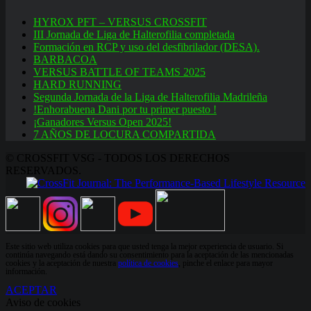
HYROX PFT – VERSUS CROSSFIT
III Jornada de Liga de Halterofilia completada
Formación en RCP y uso del desfibrilador (DESA).
BARBACOA
VERSUS BATTLE OF TEAMS 2025
HARD RUNNING
Segunda Jornada de la Liga de Halterofilia Madrileña
!Enhorabuena Dani por tu primer puesto !
¡Ganadores Versus Open 2025!
7 AÑOS DE LOCURA COMPARTIDA
© CROSSFIT VSG - TODOS LOS DERECHOS
RESERVADOS.
Este sitio web utiliza cookies para que usted tenga la mejor experiencia de usuario. Si
continúa navegando está dando su consentimiento para la aceptación de las mencionadas
cookies y la aceptación de nuestra
política de cookies
, pinche el enlace para mayor
información.
ACEPTAR
Aviso de cookies