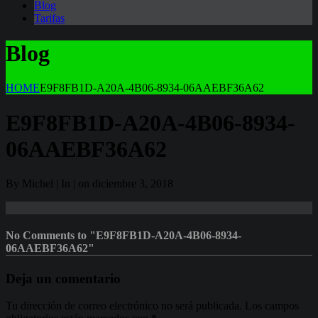
Blog
Tarifas
Blog
HOME
E9F8FB1D-A20A-4B06-8934-06AAEBF36A62
E9F8FB1D-A20A-4B06-8934-
06AAEBF36A62
By Michel | In | on diciembre 3, 2018
No Comments to "E9F8FB1D-A20A-4B06-8934-
06AAEBF36A62"
Deja un comentario
Tu dirección de correo electrónico no será publicada.
Los campos