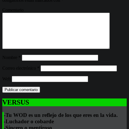
obligatorios están marcados con
*
Comentario
Nombre
*
Correo electrónico
*
Web
VERSUS
-Tu WOD es un reflejo de los que eres en la vida.
-Luchador o cobarde
-Sincero o mentiroso