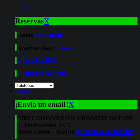
Horario
Reservas
X
Getafe
Ver horario
Reservar clase
Entrar
Aplicación IOS
Aplicación Android
Contacto
¡Envia un email!
X
DIRECCIÓN
VERSUS CROSSFIT GETAFE
C/ Sindicalismo 3 y 5
28906 Getafe - Madrid
910849952
640835165