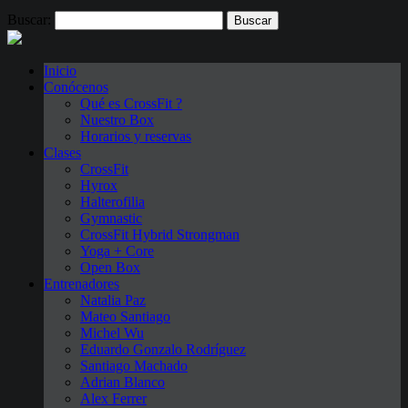
Buscar:
Inicio
Conócenos
Qué es CrossFit ?
Nuestro Box
Horarios y reservas
Clases
CrossFit
Hyrox
Halterofilia
Gymnastic
CrossFit Hybrid Strongman
Yoga + Core
Open Box
Entrenadores
Natalia Paz
Mateo Santiago
Michel Wu
Eduardo Gonzalo Rodríguez
Santiago Machado
Adrian Blanco
Alex Ferrer