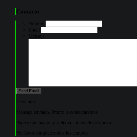
Contacto
Nombre
Email
Mensaje
Enviando...
Mensaje enviado. Pronto le contactaremos.
Parece que hay un problema... intentele de nuevo.
Por favor complete todos los campos.