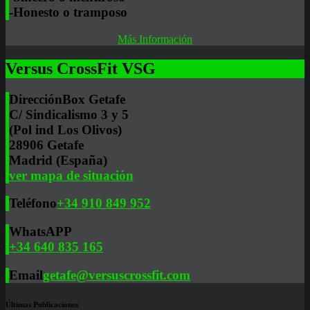
-Honesto o tramposo
Más Información
Versus CrossFit VSG
Dirección
Box Getafe
C/ Sindicalismo 3 y 5
(Pol ind Los Olivos)
28906 Getafe
Madrid (España)
ver mapa de situación
Teléfono
+34 910 849 952
WhatsAPP
+34 640 835 165
Email
getafe@versuscrossfit.com
Últimas Publicaciones