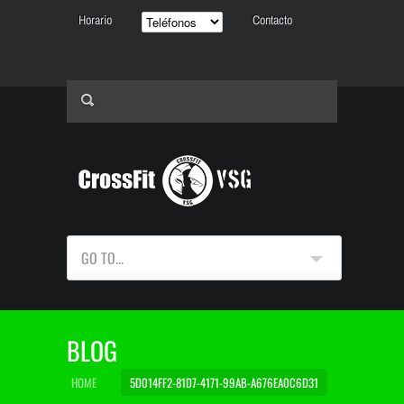
Horario
Contacto
GO TO...
BLOG
HOME
5D014FF2-81D7-4171-99AB-A676EA0C6D31