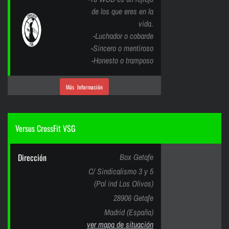
de los que eres en la
vida.
-Luchador o cobarde
-Sincero o mentiroso
-Honesto o tramposo
Más Información
Versus CrossFit VSG
Dirección
Box Getafe
C/ Sindicalismo 3 y 5
(Pol ind Los Olivos)
28906 Getafe
Madrid (España)
ver mapa de situación