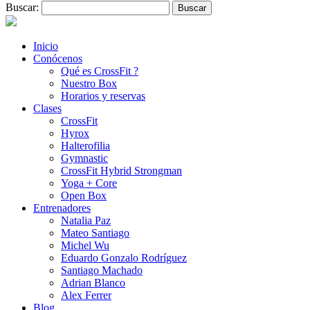
Buscar:
Inicio
Conócenos
Qué es CrossFit ?
Nuestro Box
Horarios y reservas
Clases
CrossFit
Hyrox
Halterofilia
Gymnastic
CrossFit Hybrid Strongman
Yoga + Core
Open Box
Entrenadores
Natalia Paz
Mateo Santiago
Michel Wu
Eduardo Gonzalo Rodríguez
Santiago Machado
Adrian Blanco
Alex Ferrer
Blog