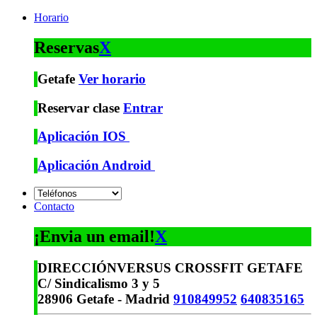
Horario
Reservas
X
Getafe
Ver horario
Reservar clase
Entrar
Aplicación IOS
Aplicación Android
Contacto
¡Envia un email!
X
DIRECCIÓN
VERSUS CROSSFIT GETAFE
C/ Sindicalismo 3 y 5
28906 Getafe - Madrid
910849952
640835165