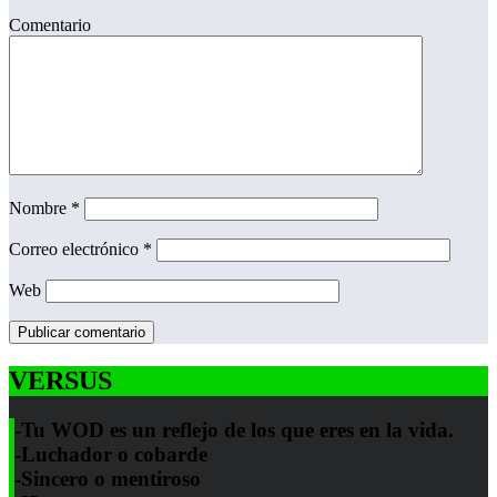
Comentario
Nombre
*
Correo electrónico
*
Web
VERSUS
-Tu WOD es un reflejo de los que eres en la vida.
-Luchador o cobarde
-Sincero o mentiroso