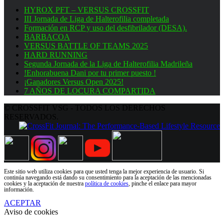
HYROX PFT – VERSUS CROSSFIT
III Jornada de Liga de Halterofilia completada
Formación en RCP y uso del desfibrilador (DESA).
BARBACOA
VERSUS BATTLE OF TEAMS 2025
HARD RUNNING
Segunda Jornada de la Liga de Halterofilia Madrileña
!Enhorabuena Dani por tu primer puesto !
¡Ganadores Versus Open 2025!
7 AÑOS DE LOCURA COMPARTIDA
© CROSSFIT VSG - TODOS LOS DERECHOS
RESERVADOS.
Este sitio web utiliza cookies para que usted tenga la mejor experiencia de usuario. Si
continúa navegando está dando su consentimiento para la aceptación de las mencionadas
cookies y la aceptación de nuestra
política de cookies
, pinche el enlace para mayor
información.
ACEPTAR
Aviso de cookies