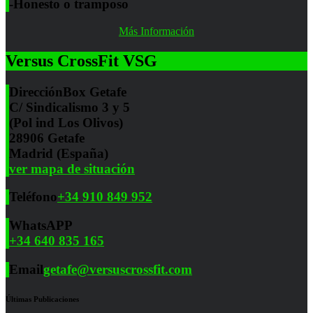
-Honesto o tramposo
Más Información
Versus CrossFit VSG
Dirección
Box Getafe
C/ Sindicalismo 3 y 5
(Pol ind Los Olivos)
28906 Getafe
Madrid (España)
ver mapa de situación
Teléfono
+34 910 849 952
WhatsAPP
+34 640 835 165
Email
getafe@versuscrossfit.com
Últimas Publicaciones