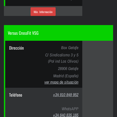
Más Información
Versus CrossFit VSG
Dirección
Box Getafe
C/ Sindicalismo 3 y 5
(Pol ind Los Olivos)
28906 Getafe
Madrid (España)
ver mapa de situación
Teléfono
+34 910 849 952
WhatsAPP
+34 640 835 165