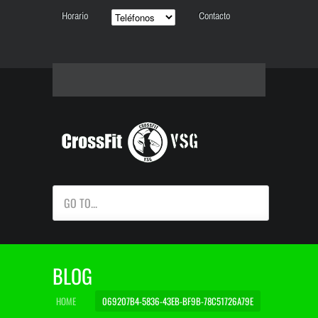
Horario
Contacto
GO TO...
BLOG
HOME
069207B4-5836-43EB-BF9B-78C51726A79E