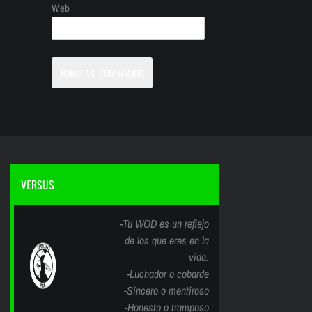
Web
VERSUS
-Tu WOD es un reflejo
de los que eres en la
vida.
-Luchador o cobarde
-Sincero o mentiroso
-Honesto o tramposo