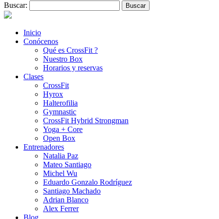
Buscar:
Inicio
Conócenos
Qué es CrossFit ?
Nuestro Box
Horarios y reservas
Clases
CrossFit
Hyrox
Halterofilia
Gymnastic
CrossFit Hybrid Strongman
Yoga + Core
Open Box
Entrenadores
Natalia Paz
Mateo Santiago
Michel Wu
Eduardo Gonzalo Rodríguez
Santiago Machado
Adrian Blanco
Alex Ferrer
Blog