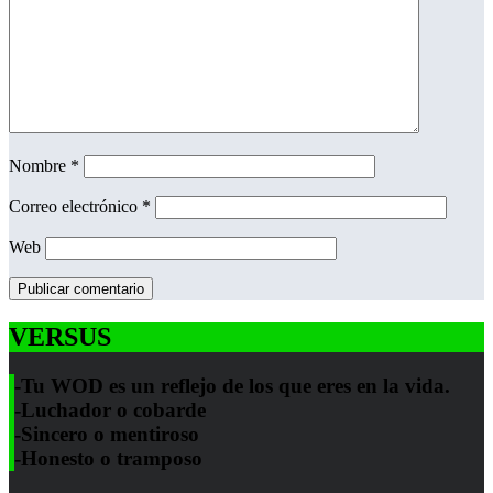
Nombre
*
Correo electrónico
*
Web
VERSUS
-Tu WOD es un reflejo de los que eres en la vida.
-Luchador o cobarde
-Sincero o mentiroso
-Honesto o tramposo