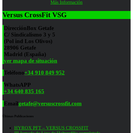
Más Información
Versus CrossFit VSG
Dirección
Box Getafe
C/ Sindicalismo 3 y 5
(Pol ind Los Olivos)
28906 Getafe
Madrid (España)
ver mapa de situación
Teléfono
+34 910 849 952
WhatsAPP
+34 640 835 165
Email
getafe@versuscrossfit.com
Últimas Publicaciones
HYROX PFT – VERSUS CROSSFIT