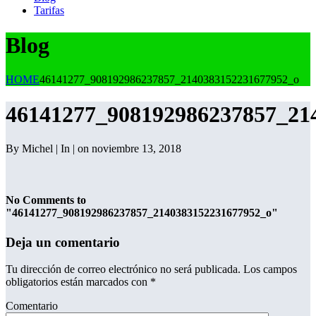
Tarifas
Blog
HOME
46141277_908192986237857_2140383152231677952_o
46141277_908192986237857_21
By Michel | In | on noviembre 13, 2018
No Comments to
"46141277_908192986237857_2140383152231677952_o"
Deja un comentario
Tu dirección de correo electrónico no será publicada.
Los campos
obligatorios están marcados con
*
Comentario