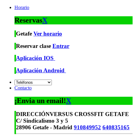
Horario
Reservas
X
Getafe
Ver horario
Reservar clase
Entrar
Aplicación IOS
Aplicación Android
Contacto
¡Envia un email!
X
DIRECCIÓN
VERSUS CROSSFIT GETAFE
C/ Sindicalismo 3 y 5
28906 Getafe - Madrid
910849952
640835165