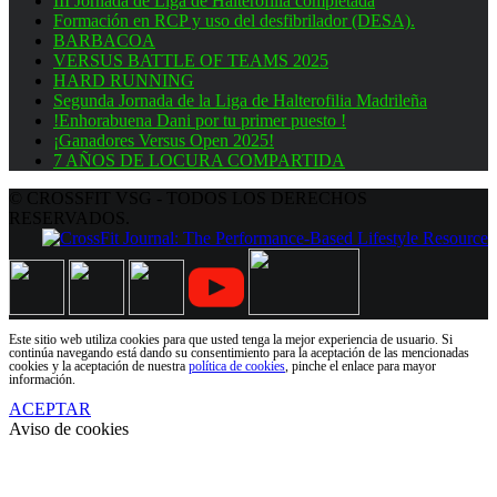
III Jornada de Liga de Halterofilia completada
Formación en RCP y uso del desfibrilador (DESA).
BARBACOA
VERSUS BATTLE OF TEAMS 2025
HARD RUNNING
Segunda Jornada de la Liga de Halterofilia Madrileña
!Enhorabuena Dani por tu primer puesto !
¡Ganadores Versus Open 2025!
7 AÑOS DE LOCURA COMPARTIDA
© CROSSFIT VSG - TODOS LOS DERECHOS
RESERVADOS.
Este sitio web utiliza cookies para que usted tenga la mejor experiencia de usuario. Si
continúa navegando está dando su consentimiento para la aceptación de las mencionadas
cookies y la aceptación de nuestra
política de cookies
, pinche el enlace para mayor
información.
ACEPTAR
Aviso de cookies