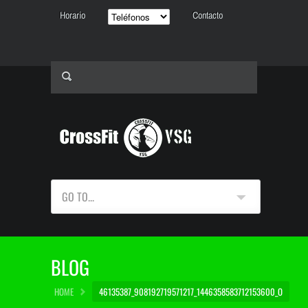
Horario
Contacto
GO TO...
BLOG
HOME
46135387_908192719571217_1446358583712153600_O