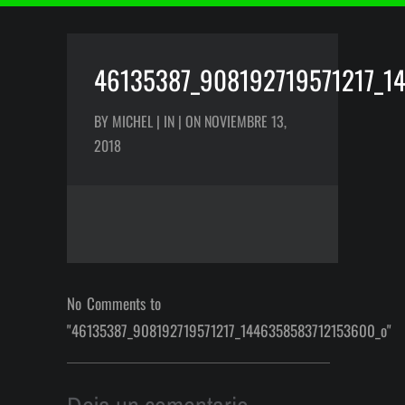
46135387_908192719571217_1
BY MICHEL | IN | ON NOVIEMBRE 13,
2018
No Comments to
"46135387_908192719571217_1446358583712153600_o"