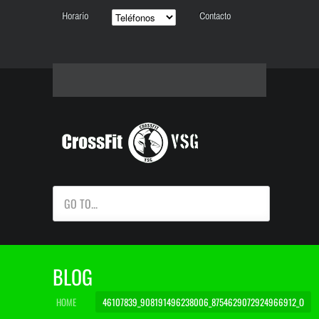
Horario
Contacto
GO TO...
BLOG
HOME
46107839_908191496238006_8754629072924966912_O