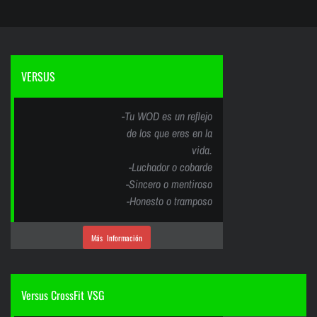
VERSUS
-Tu WOD es un reflejo
de los que eres en la
vida.
-Luchador o cobarde
-Sincero o mentiroso
-Honesto o tramposo
Más Información
Versus CrossFit VSG