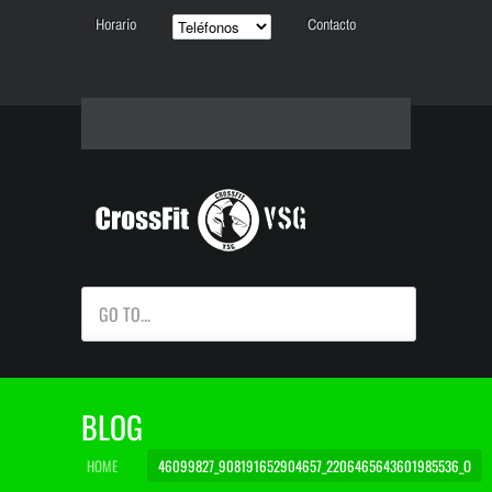
Horario
Contacto
GO TO...
BLOG
HOME
46099827_908191652904657_2206465643601985536_O