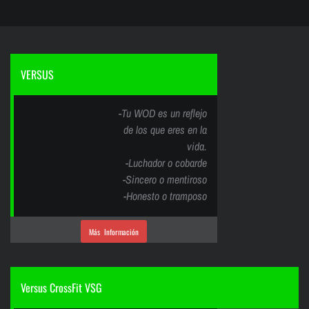
VERSUS
-Tu WOD es un reflejo
de los que eres en la
vida.
-Luchador o cobarde
-Sincero o mentiroso
-Honesto o tramposo
Más Información
Versus CrossFit VSG