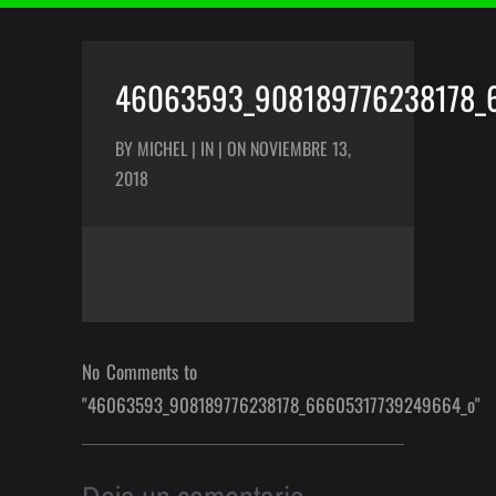
46063593_908189776238178_
BY MICHEL | IN | ON NOVIEMBRE 13,
2018
No Comments to
"46063593_908189776238178_66605317739249664_o"