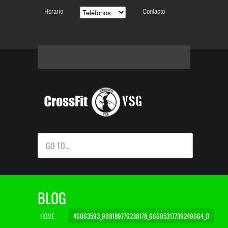
Horario
Contacto
GO TO...
BLOG
HOME
46063593_908189776238178_66605317739249664_O