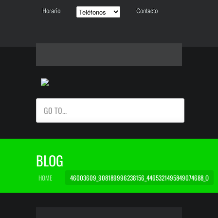
Horario
Contacto
GO TO...
BLOG
HOME
46003609_908189996238156_4465321495849074688_O