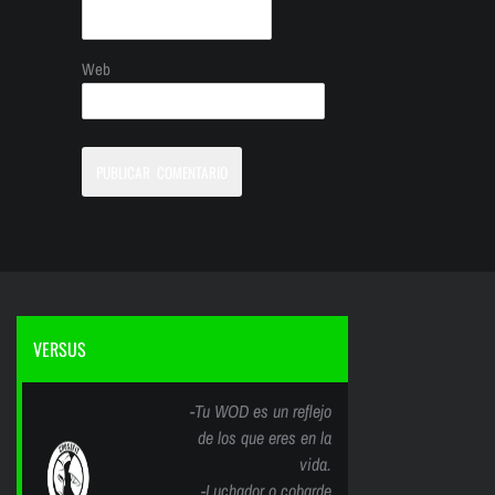
Web
VERSUS
-Tu WOD es un reflejo
de los que eres en la
vida.
-Luchador o cobarde