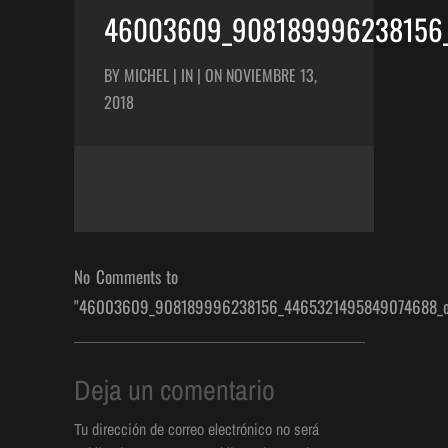
46003609_908189996238156
BY MICHEL | IN | ON NOVIEMBRE 13,
2018
No Comments to
"46003609_908189996238156_4465321495849074688_o
Deja un comentario
Tu dirección de correo electrónico no será