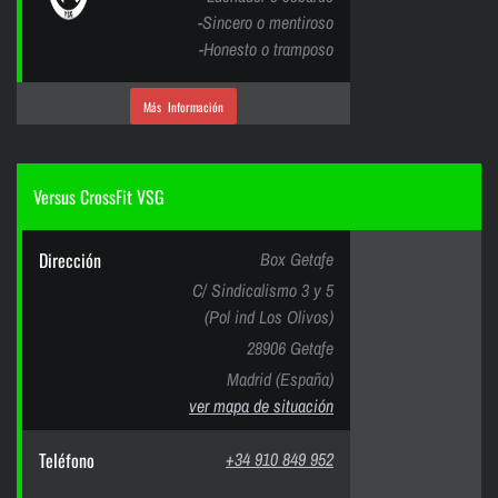
-Sincero o mentiroso
-Honesto o tramposo
Más Información
Versus CrossFit VSG
Dirección
Box Getafe
C/ Sindicalismo 3 y 5
(Pol ind Los Olivos)
28906 Getafe
Madrid (España)
ver mapa de situación
Teléfono
+34 910 849 952