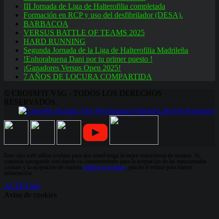
III Jornada de Liga de Halterofilia completada
Formación en RCP y uso del desfibrilador (DESA).
BARBACOA
VERSUS BATTLE OF TEAMS 2025
HARD RUNNING
Segunda Jornada de la Liga de Halterofilia Madrileña
!Enhorabuena Dani por tu primer puesto !
¡Ganadores Versus Open 2025!
7 AÑOS DE LOCURA COMPARTIDA
© CROSSFIT VSG - TODOS LOS DERECHOS
RESERVADOS.
Este sitio web utiliza cookies para que usted tenga la mejor experiencia de usuario. Si
continúa navegando está dando su consentimiento para la aceptación de las mencionadas
cookies y la aceptación de nuestra
política de cookies
, pinche el enlace para mayor
información.
ACEPTAR
Aviso de cookies