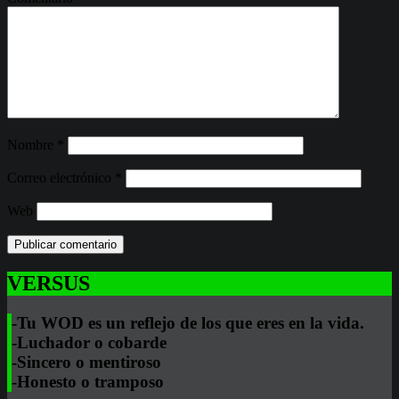
Nombre
*
Correo electrónico
*
Web
VERSUS
-Tu WOD es un reflejo de los que eres en la vida.
-Luchador o cobarde
-Sincero o mentiroso
-Honesto o tramposo