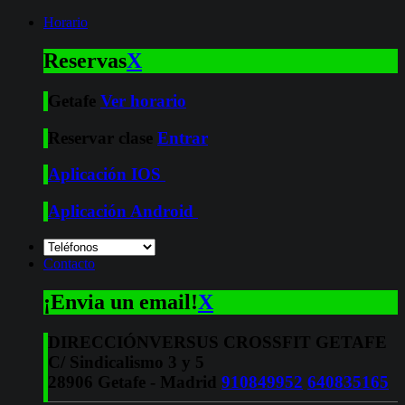
Horario
Reservas
X
Getafe
Ver horario
Reservar clase
Entrar
Aplicación IOS
Aplicación Android
Contacto
¡Envia un email!
X
DIRECCIÓN
VERSUS CROSSFIT GETAFE
C/ Sindicalismo 3 y 5
28906 Getafe - Madrid
910849952
640835165