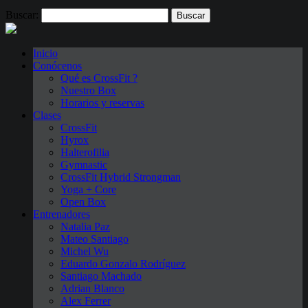
Buscar:
Inicio
Conócenos
Qué es CrossFit ?
Nuestro Box
Horarios y reservas
Clases
CrossFit
Hyrox
Halterofilia
Gymnastic
CrossFit Hybrid Strongman
Yoga + Core
Open Box
Entrenadores
Natalia Paz
Mateo Santiago
Michel Wu
Eduardo Gonzalo Rodríguez
Santiago Machado
Adrian Blanco
Alex Ferrer