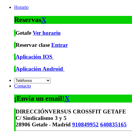
Horario
Reservas
X
Getafe
Ver horario
Reservar clase
Entrar
Aplicación IOS
Aplicación Android
Contacto
¡Envia un email!
X
DIRECCIÓN
VERSUS CROSSFIT GETAFE
C/ Sindicalismo 3 y 5
28906 Getafe - Madrid
910849952
640835165