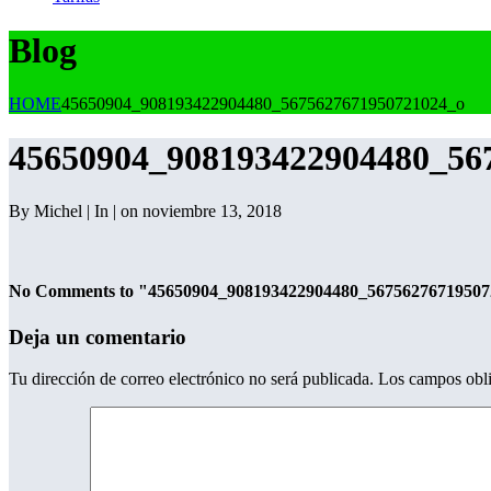
Blog
HOME
45650904_908193422904480_5675627671950721024_o
45650904_908193422904480_56
By Michel | In | on noviembre 13, 2018
No Comments to "45650904_908193422904480_56756276719507
Deja un comentario
Tu dirección de correo electrónico no será publicada.
Los campos obli