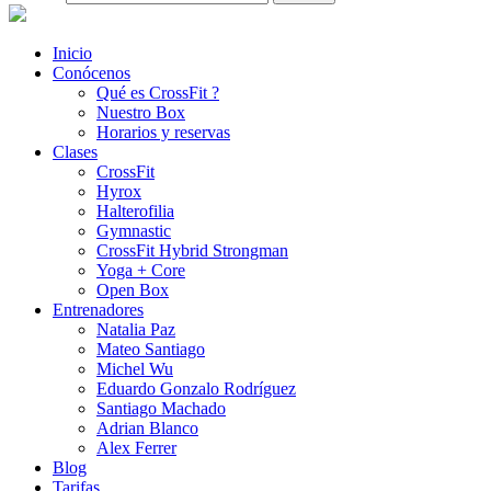
Inicio
Conócenos
Qué es CrossFit ?
Nuestro Box
Horarios y reservas
Clases
CrossFit
Hyrox
Halterofilia
Gymnastic
CrossFit Hybrid Strongman
Yoga + Core
Open Box
Entrenadores
Natalia Paz
Mateo Santiago
Michel Wu
Eduardo Gonzalo Rodríguez
Santiago Machado
Adrian Blanco
Alex Ferrer
Blog
Tarifas