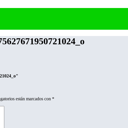
75627671950721024_o
21024_o"
gatorios están marcados con
*