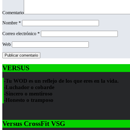
Comentario
Nombre
*
Correo electrónico
*
Web
VERSUS
-Tu WOD es un reflejo de los que eres en la vida.
-Luchador o cobarde
-Sincero o mentiroso
-Honesto o tramposo
Versus CrossFit VSG