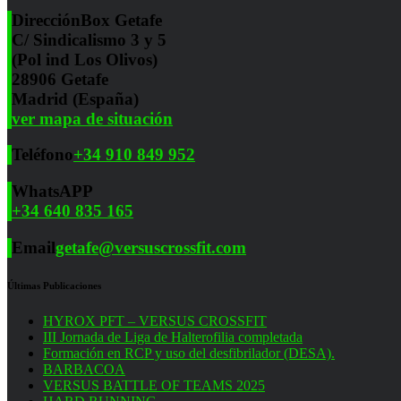
Dirección
Box Getafe
C/ Sindicalismo 3 y 5
(Pol ind Los Olivos)
28906 Getafe
Madrid (España)
ver mapa de situación
Teléfono
+34 910 849 952
WhatsAPP
+34 640 835 165
Email
getafe@versuscrossfit.com
Últimas Publicaciones
HYROX PFT – VERSUS CROSSFIT
III Jornada de Liga de Halterofilia completada
Formación en RCP y uso del desfibrilador (DESA).
BARBACOA
VERSUS BATTLE OF TEAMS 2025