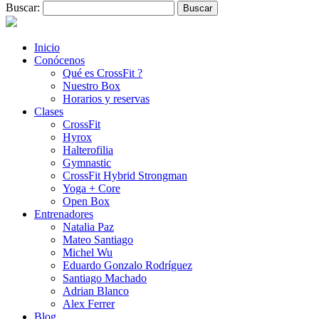
Buscar:
Inicio
Conócenos
Qué es CrossFit ?
Nuestro Box
Horarios y reservas
Clases
CrossFit
Hyrox
Halterofilia
Gymnastic
CrossFit Hybrid Strongman
Yoga + Core
Open Box
Entrenadores
Natalia Paz
Mateo Santiago
Michel Wu
Eduardo Gonzalo Rodríguez
Santiago Machado
Adrian Blanco
Alex Ferrer
Blog