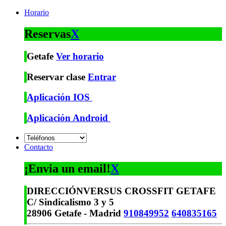
Horario
Reservas
X
Getafe
Ver horario
Reservar clase
Entrar
Aplicación IOS
Aplicación Android
Contacto
¡Envia un email!
X
DIRECCIÓN
VERSUS CROSSFIT GETAFE
C/ Sindicalismo 3 y 5
28906 Getafe - Madrid
910849952
640835165