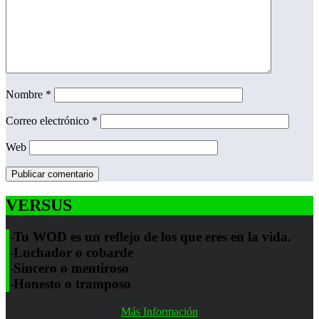
Nombre
*
Correo electrónico
*
Web
VERSUS
-Tu WOD es un reflejo de los que eres en la vida.
-Luchador o cobarde
-Sincero o mentiroso
-Honesto o tramposo
Más Información