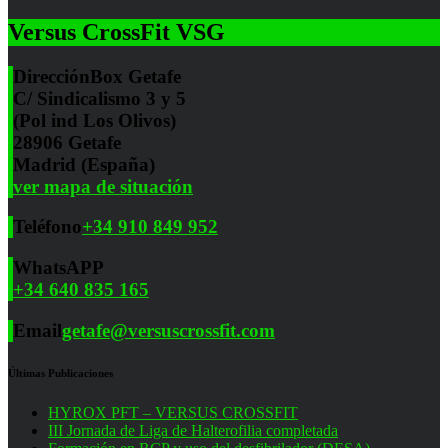
Versus CrossFit VSG
Dirección
Box Getafe
C/ Sindicalismo 3 y 5
(Pol ind Los Olivos)
28906 Getafe
Madrid (España)
ver mapa de situación
Teléfono
+34 910 849 952
WhatsAPP
+34 640 835 165
Email
getafe@versuscrossfit.com
Últimas Publicaciones
HYROX PFT – VERSUS CROSSFIT
III Jornada de Liga de Halterofilia completada