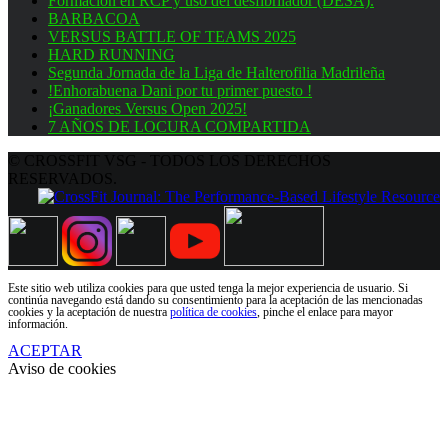
Formación en RCP y uso del desfibrilador (DESA).
BARBACOA
VERSUS BATTLE OF TEAMS 2025
HARD RUNNING
Segunda Jornada de la Liga de Halterofilia Madrileña
!Enhorabuena Dani por tu primer puesto !
¡Ganadores Versus Open 2025!
7 AÑOS DE LOCURA COMPARTIDA
© CROSSFIT VSG - TODOS LOS DERECHOS
RESERVADOS.
Este sitio web utiliza cookies para que usted tenga la mejor experiencia de usuario. Si
continúa navegando está dando su consentimiento para la aceptación de las mencionadas
cookies y la aceptación de nuestra
política de cookies
, pinche el enlace para mayor
información.
ACEPTAR
Aviso de cookies