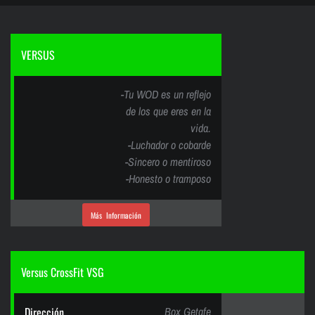
VERSUS
-Tu WOD es un reflejo
de los que eres en la
vida.
-Luchador o cobarde
-Sincero o mentiroso
-Honesto o tramposo
Más Información
Versus CrossFit VSG
Dirección
Box Getafe