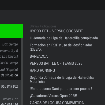
Últimas Publicaciones
HYROX PFT – VERSUS CROSSFIT
III Jornada de Liga de Halterofilia completada
Box Getafe
Formación en RCP y uso del desfibrilador
(DESA).
calismo 3 y 5
BARBACOA
nd Los Olivos)
28906 Getafe
VERSUS BATTLE OF TEAMS 2025
rid (España)
HARD RUNNING
 de situación
Segunda Jornada de la Liga de Halterofilia
Madrileña
 910 849 952
!Enhorabuena Dani por tu primer puesto !
¡Ganadores Versus Open 2025!
WhatsAPP
7 AÑOS DE LOCURA COMPARTIDA
 640 835 165