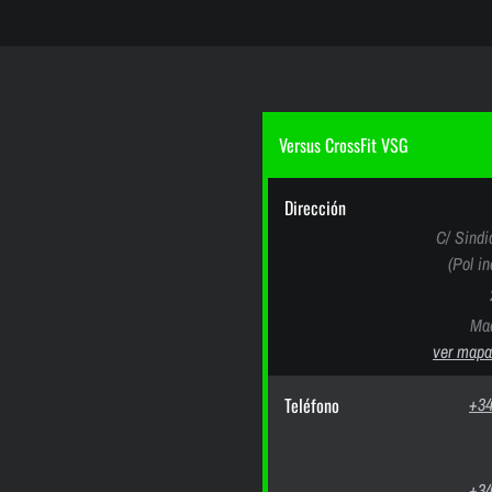
Versus CrossFit VSG
Dirección
C/ Sindi
(Pol i
Mad
ver mapa
Teléfono
+34
+34