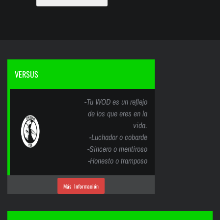
VERSUS
-Tu WOD es un reflejo
de los que eres en la
vida.
-Luchador o cobarde
-Sincero o mentiroso
-Honesto o tramposo
Más Información