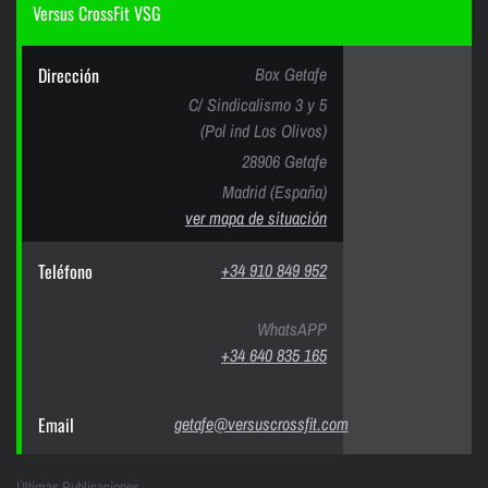
Versus CrossFit VSG
Dirección
Box Getafe
C/ Sindicalismo 3 y 5
(Pol ind Los Olivos)
28906 Getafe
Madrid (España)
ver mapa de situación
Teléfono
+34 910 849 952
WhatsAPP
+34 640 835 165
Email
getafe@versuscrossfit.com
Últimas Publicaciones