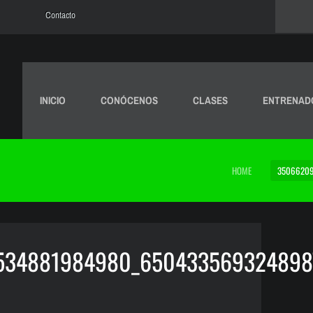
Contacto
INICIO
CONÓCENOS
CLASES
ENTRENAD
HOME
35066209
534881984980_650433569324898