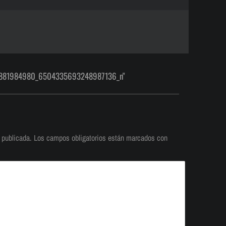
4881984980_6504335693248987136_n"
 publicada.
Los campos obligatorios están marcados con