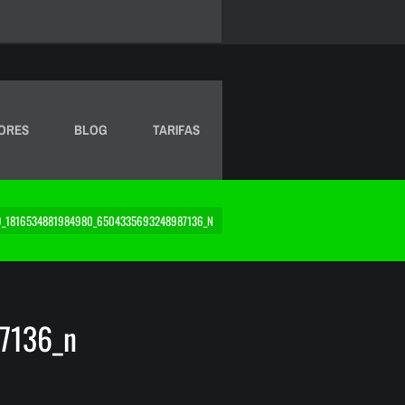
ORES
BLOG
TARIFAS
_1816534881984980_6504335693248987136_N
7136_n