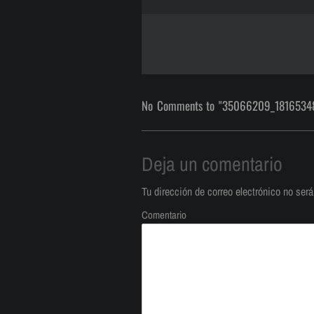
No Comments to "35066209_181653
Deja un comentario
Tu dirección de correo electrónico no será
Comentario