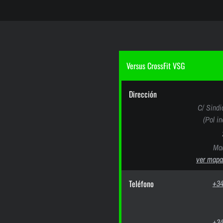
Versus CrossFit VSG
Dirección
C/ Sindi
(Pol i
Mad
ver mapa
Teléfono
+34
+34