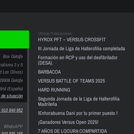
Últimas Publicaciones
HYROX PFT – VERSUS CROSSFIT
III Jornada de Liga de Halterofilia completada
Box Getafe
Formación en RCP y uso del desfibrilador
(DESA).
calismo 3 y 5
BARBACOA
nd Los Olivos)
28906 Getafe
VERSUS BATTLE OF TEAMS 2025
rid (España)
HARD RUNNING
 de situación
Segunda Jornada de la Liga de Halterofilia
Madrileña
 910 849 952
!Enhorabuena Dani por tu primer puesto !
¡Ganadores Versus Open 2025!
WhatsAPP
7 AÑOS DE LOCURA COMPARTIDA
 640 835 165