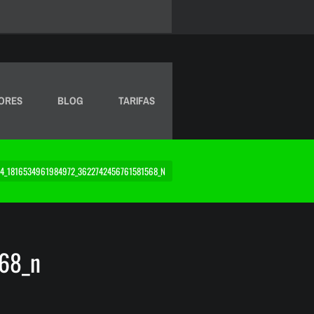
ORES
BLOG
TARIFAS
34_1816534961984972_3622742456761581568_N
68_n