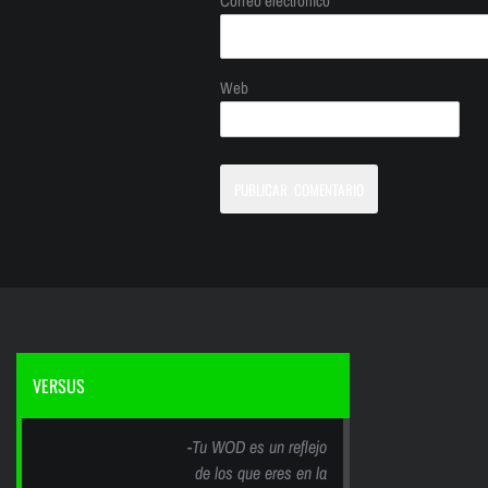
Correo electrónico
Web
VERSUS
-Tu WOD es un reflejo
de los que eres en la