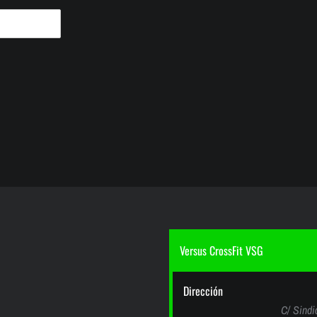
Versus CrossFit VSG
Dirección
C/ Sindi