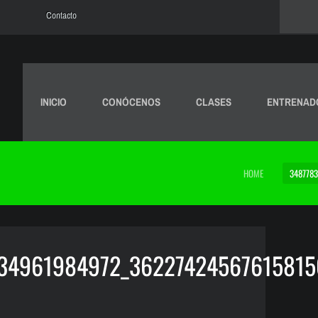
Contacto
INICIO
CONÓCENOS
CLASES
ENTRENAD
HOME
348778
34961984972_36227424567615815