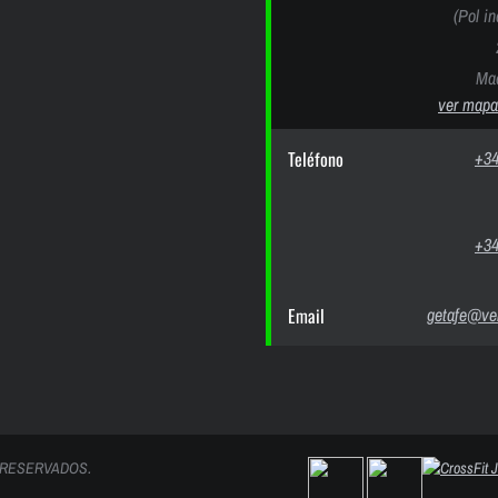
(Pol i
Mad
ver mapa
Teléfono
+34
+34
Email
getafe@ver
 RESERVADOS.