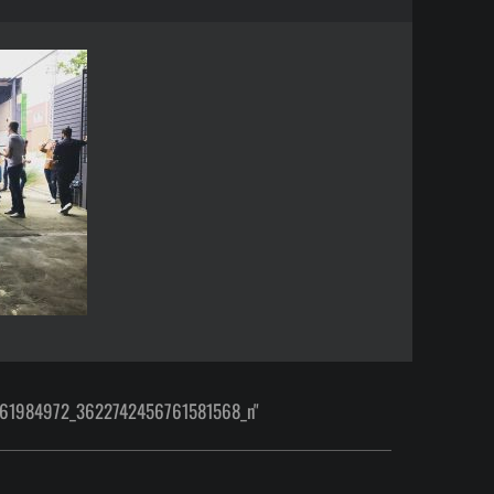
961984972_3622742456761581568_n"