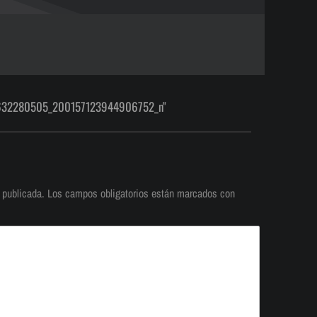
632280505_200157123944906752_n"
 publicada.
Los campos obligatorios están marcados con