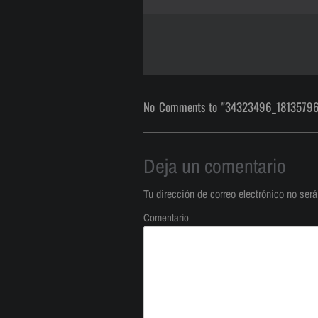
No Comments to "34323496_1813579
Deja un comentario
Tu dirección de correo electrónico no será
Comentario