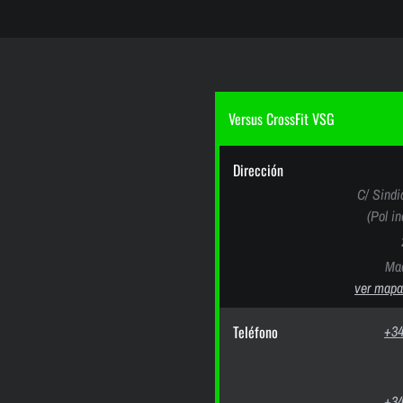
Versus CrossFit VSG
Dirección
C/ Sindi
(Pol i
Mad
ver mapa
Teléfono
+34
+34