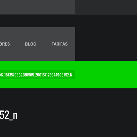
ORES
BLOG
TARIFAS
96_1813579632280505_200157123944906752_N
52_n