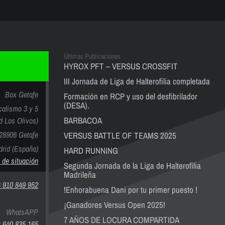
Últimas Publicaciones
HYROX PFT – VERSUS CROSSFIT
III Jornada de Liga de Halterofilia completada
Box Getafe
Formación en RCP y uso del desfibrilador
(DESA).
calismo 3 y 5
BARBACOA
nd Los Olivos)
28906 Getafe
VERSUS BATTLE OF TEAMS 2025
rid (España)
HARD RUNNING
 de situación
Segunda Jornada de la Liga de Halterofilia
Madrileña
 910 849 952
!Enhorabuena Dani por tu primer puesto !
¡Ganadores Versus Open 2025!
WhatsAPP
7 AÑOS DE LOCURA COMPARTIDA
 640 835 165