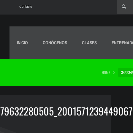
Contacto
INICIO
CONÓCENOS
CLASES
ENTRENAD
HOME
343234
579632280505_2001571239449067