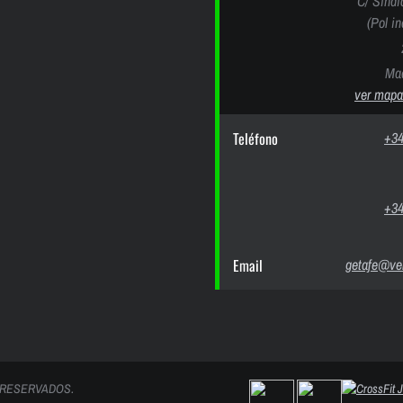
C/ Sindi
(Pol i
Mad
ver mapa
Teléfono
+34
+34
Email
getafe@ver
 RESERVADOS.