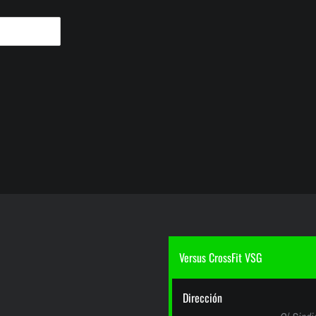
Versus CrossFit VSG
Dirección