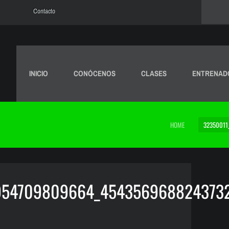
Contacto
INICIO
CONÓCENOS
CLASES
ENTRENAD
HOME
32350011
954709809664_454356968824373