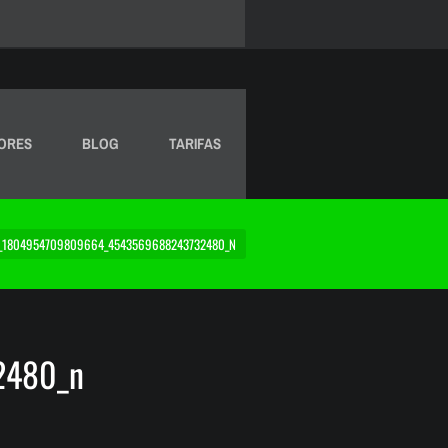
ORES
BLOG
TARIFAS
_1804954709809664_4543569688243732480_N
2480_n