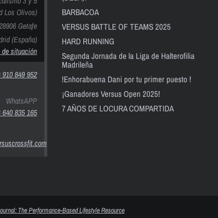
calismo 3 y 5
BARBACOA
nd Los Olivos)
28906 Getafe
VERSUS BATTLE OF TEAMS 2025
rid (España)
HARD RUNNING
 de situación
Segunda Jornada de la Liga de Halterofilia
Madrileña
 910 849 952
!Enhorabuena Dani por tu primer puesto !
¡Ganadores Versus Open 2025!
WhatsAPP
7 AÑOS DE LOCURA COMPARTIDA
 640 835 165
suscrossfit.com