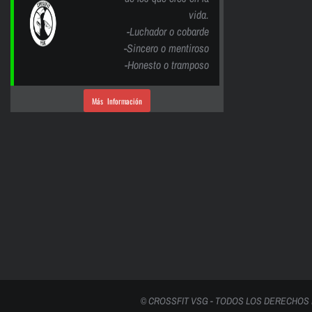
vida.
-Luchador o cobarde
-Sincero o mentiroso
-Honesto o tramposo
Más Información
© CROSSFIT VSG - TODOS LOS DERECHOS