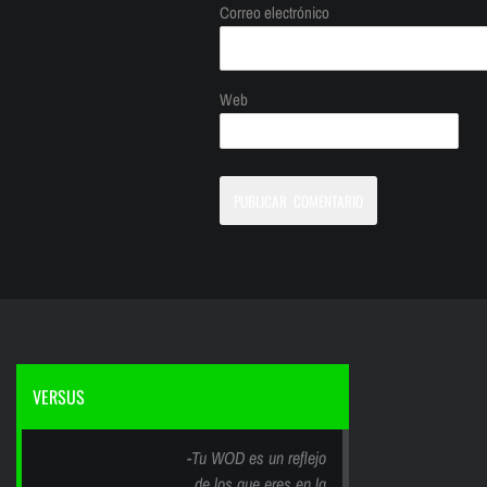
Correo electrónico
Web
VERSUS
-Tu WOD es un reflejo
de los que eres en la