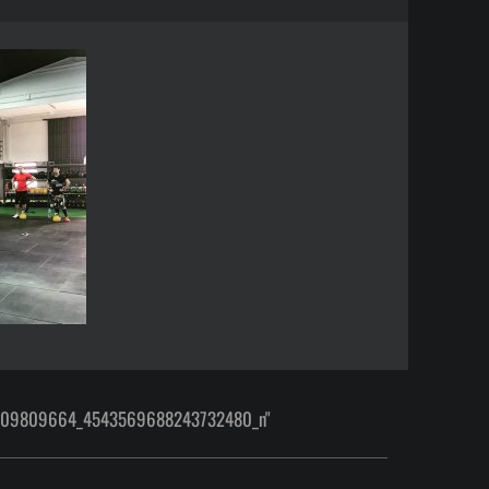
4709809664_4543569688243732480_n"