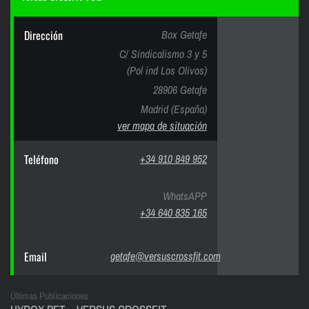
Dirección
Box Getafe
C/ Sindicalismo 3 y 5
(Pol ind Los Olivos)
28906 Getafe
Madrid (España)
ver mapa de situación
Teléfono
+34 910 849 952
WhatsAPP
+34 640 835 165
Email
getafe@versuscrossfit.com
Últimas Publicaciones