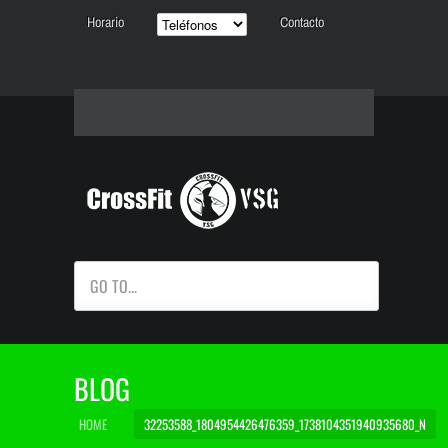
Horario
Contacto
GO TO...
BLOG
HOME
32253588_1804954426476359_1738104351940935680_N