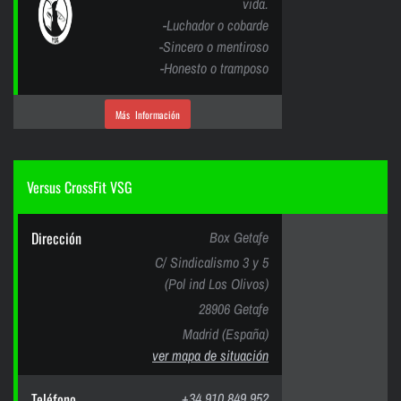
vida.
-Luchador o cobarde
-Sincero o mentiroso
-Honesto o tramposo
Más Información
Versus CrossFit VSG
Dirección
Box Getafe
C/ Sindicalismo 3 y 5
(Pol ind Los Olivos)
28906 Getafe
Madrid (España)
ver mapa de situación
Teléfono
+34 910 849 952