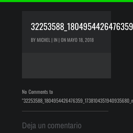
32253588_1804954426476359
BY MICHEL | IN | ON MAYO 18, 2018
No Comments to
"32253588_1804954426476359_1738104351940935680_n
Deja un comentario