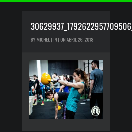
30629937_1792622957709506
BY MICHEL | IN | ON ABRIL 26, 2018