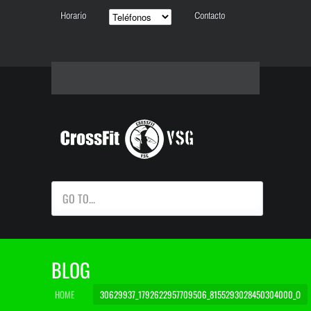
Horario
Contacto
GO TO...
BLOG
HOME
30629937_1792622957709506_8155293028450304000_O