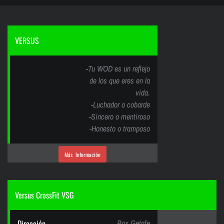
VERSUS
-Tu WOD es un reflejo
de los que eres en la
vida.
-Luchador o cobarde
-Sincero o mentiroso
-Honesto o tramposo
Más Información
Versus CrossFit VSG
Dirección
Box Getafe