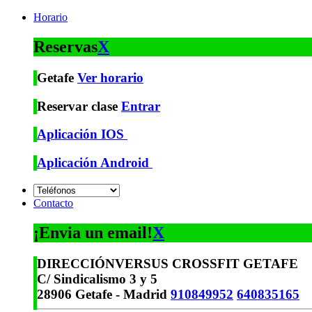
Horario
Reservas
X
Getafe
Ver horario
Reservar clase
Entrar
Aplicación IOS
Aplicación Android
Contacto
¡Envia un email!
X
DIRECCIÓN
VERSUS CROSSFIT GETAFE
C/ Sindicalismo 3 y 5
28906 Getafe - Madrid
910849952
640835165