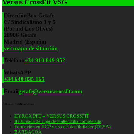
Versus CrossFit VSG
Dirección
Box Getafe
C/ Sindicalismo 3 y 5
(Pol ind Los Olivos)
28906 Getafe
Madrid (España)
ver mapa de situación
Teléfono
+34 910 849 952
WhatsAPP
+34 640 835 165
Email
getafe@versuscrossfit.com
Últimas Publicaciones
HYROX PFT – VERSUS CROSSFIT
III Jornada de Liga de Halterofilia completada
Formación en RCP y uso del desfibrilador (DESA).
BARBACOA