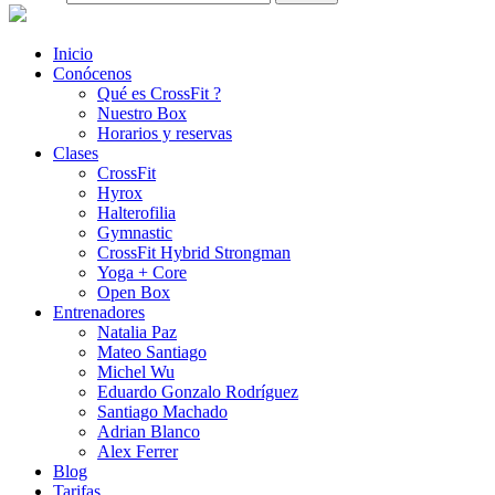
Inicio
Conócenos
Qué es CrossFit ?
Nuestro Box
Horarios y reservas
Clases
CrossFit
Hyrox
Halterofilia
Gymnastic
CrossFit Hybrid Strongman
Yoga + Core
Open Box
Entrenadores
Natalia Paz
Mateo Santiago
Michel Wu
Eduardo Gonzalo Rodríguez
Santiago Machado
Adrian Blanco
Alex Ferrer
Blog
Tarifas