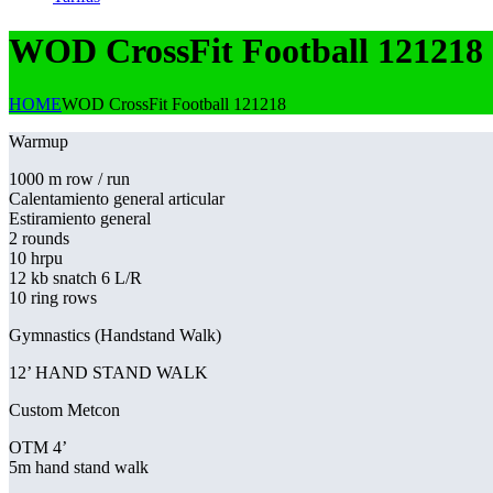
WOD CrossFit Football 121218
HOME
WOD CrossFit Football 121218
Warmup
1000 m row / run
Calentamiento general articular
Estiramiento general
2 rounds
10 hrpu
12 kb snatch 6 L/R
10 ring rows
Gymnastics (Handstand Walk)
12’ HAND STAND WALK
Custom Metcon
OTM 4’
5m hand stand walk