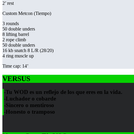
2’ rest
Custom Metcon (Tiempo)
3 rounds
50 double unders
8 lifting barrel
2 rope climb
50 double unders
16 kb snatch 8 L/R (28/20)
4 ring muscle up
Time cap: 14’
VERSUS
-Tu WOD es un reflejo de los que eres en la vida.
-Luchador o cobarde
-Sincero o mentiroso
-Honesto o tramposo