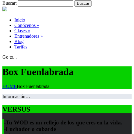
Buscar:
Inicio
Conócenos
»
Clases
»
Entrenadores
»
Blog
Tarifas
Go to...
Box Fuenlabrada
HOME
Box Fuenlabrada
Información…
VERSUS
-Tu WOD es un reflejo de los que eres en la vida.
-Luchador o cobarde