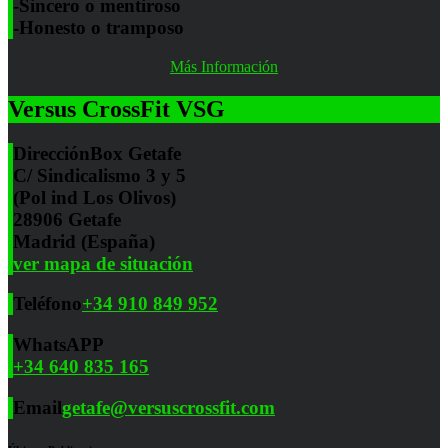
-Sincero o mentiroso
-Honesto o tramposo
Más Información
Versus CrossFit VSG
Dirección
Box Getafe
C/ Sindicalismo 3 y 5
(Pol ind Los Olivos)
28906 Getafe
Madrid (España)
ver mapa de situación
Teléfono
+34 910 849 952
WhatsAPP
+34 640 835 165
Email
getafe@versuscrossfit.com