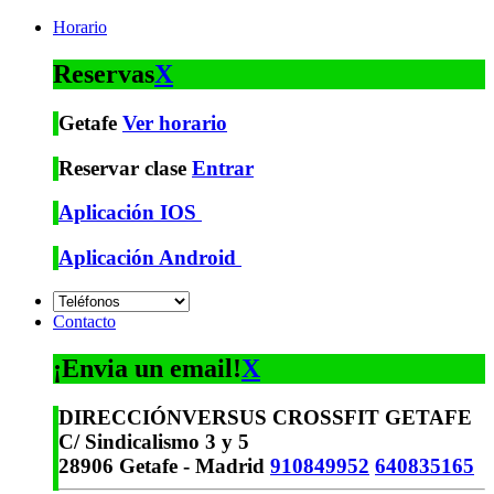
Horario
Reservas
X
Getafe
Ver horario
Reservar clase
Entrar
Aplicación IOS
Aplicación Android
Contacto
¡Envia un email!
X
DIRECCIÓN
VERSUS CROSSFIT GETAFE
C/ Sindicalismo 3 y 5
28906 Getafe - Madrid
910849952
640835165