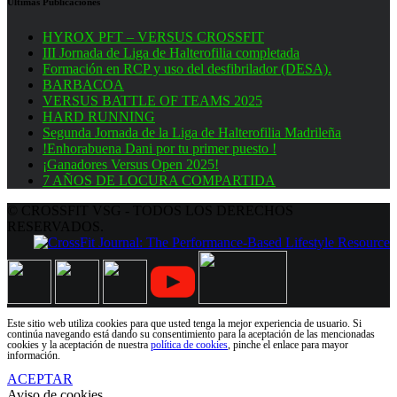
Últimas Publicaciones
HYROX PFT – VERSUS CROSSFIT
III Jornada de Liga de Halterofilia completada
Formación en RCP y uso del desfibrilador (DESA).
BARBACOA
VERSUS BATTLE OF TEAMS 2025
HARD RUNNING
Segunda Jornada de la Liga de Halterofilia Madrileña
!Enhorabuena Dani por tu primer puesto !
¡Ganadores Versus Open 2025!
7 AÑOS DE LOCURA COMPARTIDA
© CROSSFIT VSG - TODOS LOS DERECHOS
RESERVADOS.
Este sitio web utiliza cookies para que usted tenga la mejor experiencia de usuario. Si
continúa navegando está dando su consentimiento para la aceptación de las mencionadas
cookies y la aceptación de nuestra
política de cookies
, pinche el enlace para mayor
información.
ACEPTAR
Aviso de cookies