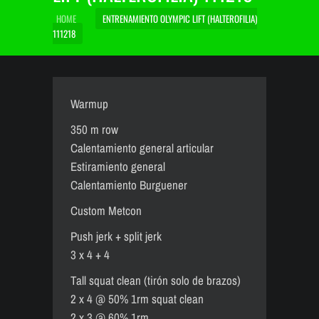
HOME
ENTRENAMIENTO OLYMPIC LIFT (HALTEROFILIA)
111218
Warmup
350 m row
Calentamiento general articular
Estiramiento general
Calentamiento Burguener
Custom Metcon
Push jerk + split jerk
3 x 4 + 4
Tall squat clean (tirón solo de brazos)
2 x 4 @ 50% 1rm squat clean
2 x 3 @ 60% 1rm