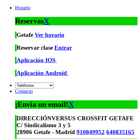
Horario
Reservas
X
Getafe
Ver horario
Reservar clase
Entrar
Aplicación IOS
Aplicación Android
Contacto
¡Envia un email!
X
DIRECCIÓN
VERSUS CROSSFIT GETAFE
C/ Sindicalismo 3 y 5
28906 Getafe - Madrid
910849952
640835165