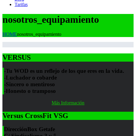
Tarifas
nosotros_equipamiento
HOME
nosotros_equipamiento
VERSUS
-Tu WOD es un reflejo de los que eres en la vida.
-Luchador o cobarde
-Sincero o mentiroso
-Honesto o tramposo
Más Información
Versus CrossFit VSG
Dirección
Box Getafe
C/ Sindicalismo 3 y 5