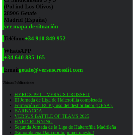
(Pol ind Los Olivos)
28906 Getafe
Madrid (España)
ver mapa de situación
Teléfono
+34 910 849 952
WhatsAPP
+34 640 835 165
Email
getafe@versuscrossfit.com
Últimas Publicaciones
HYROX PFT – VERSUS CROSSFIT
III Jornada de Liga de Halterofilia completada
Formación en RCP y uso del desfibrilador (DESA).
BARBACOA
VERSUS BATTLE OF TEAMS 2025
HARD RUNNING
Segunda Jornada de la Liga de Halterofilia Madrileña
!Enhorabuena Dani por tu primer puesto !