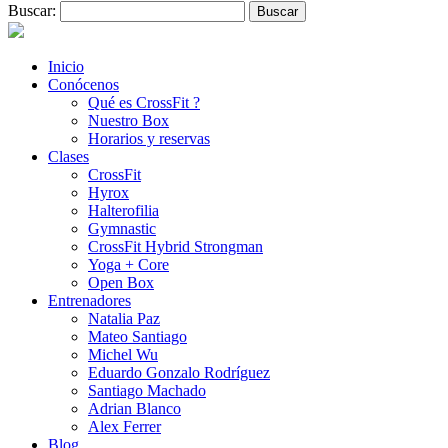
Buscar:
Inicio
Conócenos
Qué es CrossFit ?
Nuestro Box
Horarios y reservas
Clases
CrossFit
Hyrox
Halterofilia
Gymnastic
CrossFit Hybrid Strongman
Yoga + Core
Open Box
Entrenadores
Natalia Paz
Mateo Santiago
Michel Wu
Eduardo Gonzalo Rodríguez
Santiago Machado
Adrian Blanco
Alex Ferrer
Blog