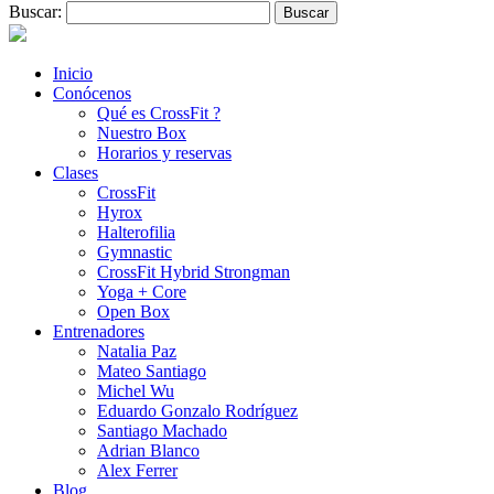
Buscar:
Inicio
Conócenos
Qué es CrossFit ?
Nuestro Box
Horarios y reservas
Clases
CrossFit
Hyrox
Halterofilia
Gymnastic
CrossFit Hybrid Strongman
Yoga + Core
Open Box
Entrenadores
Natalia Paz
Mateo Santiago
Michel Wu
Eduardo Gonzalo Rodríguez
Santiago Machado
Adrian Blanco
Alex Ferrer
Blog