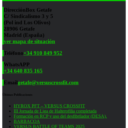
Dirección
Box Getafe
C/ Sindicalismo 3 y 5
(Pol ind Los Olivos)
28906 Getafe
Madrid (España)
ver mapa de situación
Teléfono
+34 910 849 952
WhatsAPP
+34 640 835 165
Email
getafe@versuscrossfit.com
Últimas Publicaciones
HYROX PFT – VERSUS CROSSFIT
III Jornada de Liga de Halterofilia completada
Formación en RCP y uso del desfibrilador (DESA).
BARBACOA
VERSUS BATTLE OF TEAMS 2025