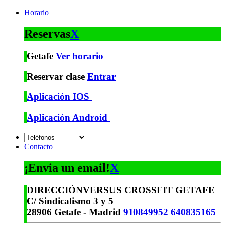
Horario
Reservas
X
Getafe
Ver horario
Reservar clase
Entrar
Aplicación IOS
Aplicación Android
Contacto
¡Envia un email!
X
DIRECCIÓN
VERSUS CROSSFIT GETAFE
C/ Sindicalismo 3 y 5
28906 Getafe - Madrid
910849952
640835165