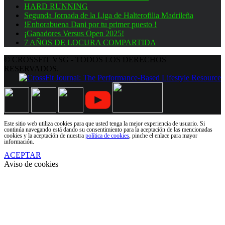
HARD RUNNING
Segunda Jornada de la Liga de Halterofilia Madrileña
!Enhorabuena Dani por tu primer puesto !
¡Ganadores Versus Open 2025!
7 AÑOS DE LOCURA COMPARTIDA
© CROSSFIT VSG - TODOS LOS DERECHOS
RESERVADOS.
Este sitio web utiliza cookies para que usted tenga la mejor experiencia de usuario. Si
continúa navegando está dando su consentimiento para la aceptación de las mencionadas
cookies y la aceptación de nuestra
política de cookies
, pinche el enlace para mayor
información.
ACEPTAR
Aviso de cookies