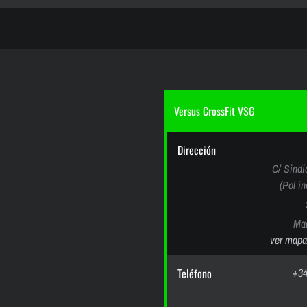
Versus CrossFit VSG
Dirección
C/ Sindi
(Pol i
Mad
ver mapa
Teléfono
+34