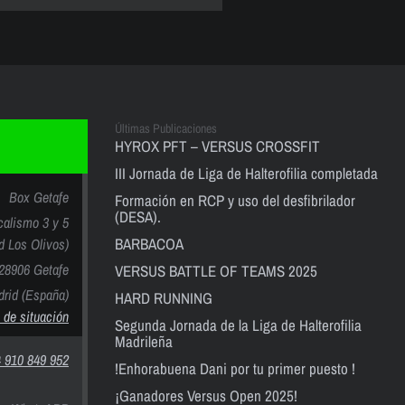
Últimas Publicaciones
HYROX PFT – VERSUS CROSSFIT
III Jornada de Liga de Halterofilia completada
Box Getafe
Formación en RCP y uso del desfibrilador
(DESA).
calismo 3 y 5
BARBACOA
nd Los Olivos)
28906 Getafe
VERSUS BATTLE OF TEAMS 2025
rid (España)
HARD RUNNING
 de situación
Segunda Jornada de la Liga de Halterofilia
Madrileña
 910 849 952
!Enhorabuena Dani por tu primer puesto !
¡Ganadores Versus Open 2025!