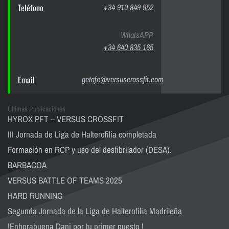
Teléfono
+34 910 849 952
WhatsAPP
+34 640 835 165
Email
getafe@versuscrossfit.com
Últimas Publicaciones
HYROX PFT – VERSUS CROSSFIT
III Jornada de Liga de Halterofilia completada
Formación en RCP y uso del desfibrilador (DESA).
BARBACOA
VERSUS BATTLE OF TEAMS 2025
HARD RUNNING
Segunda Jornada de la Liga de Halterofilia Madrileña
!Enhorabuena Dani por tu primer puesto !