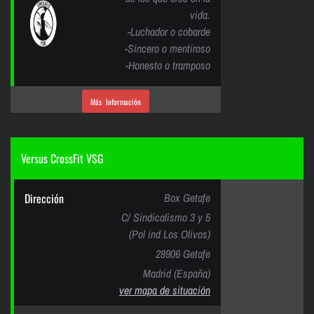
vida.
-Luchador o cobarde
-Sincero o mentiroso
-Honesto o tramposo
Más Información
Versus CrossFit VSG
Dirección
Box Getafe
C/ Sindicalismo 3 y 5
(Pol ind Los Olivos)
28906 Getafe
Madrid (España)
ver mapa de situación