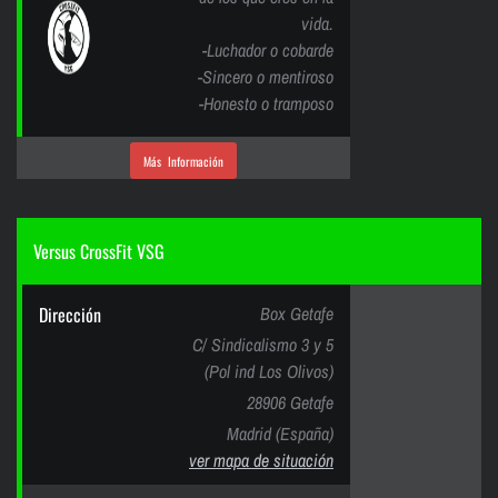
vida.
-Luchador o cobarde
-Sincero o mentiroso
-Honesto o tramposo
Más Información
Versus CrossFit VSG
Dirección
Box Getafe
C/ Sindicalismo 3 y 5
(Pol ind Los Olivos)
28906 Getafe
Madrid (España)
ver mapa de situación