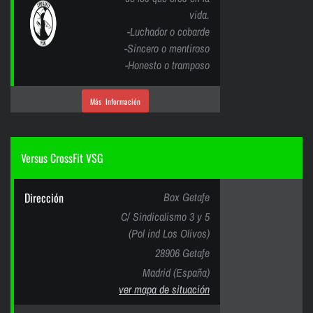
vida.
-Luchador o cobarde
-Sincero o mentiroso
-Honesto o tramposo
Más Información
Versus CrossFit VSG
Dirección
Box Getafe
C/ Sindicalismo 3 y 5
(Pol ind Los Olivos)
28906 Getafe
Madrid (España)
ver mapa de situación