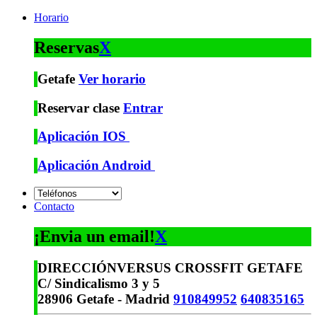
Horario
Reservas
X
Getafe
Ver horario
Reservar clase
Entrar
Aplicación IOS
Aplicación Android
Contacto
¡Envia un email!
X
DIRECCIÓN
VERSUS CROSSFIT GETAFE
C/ Sindicalismo 3 y 5
28906 Getafe - Madrid
910849952
640835165