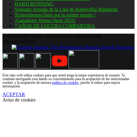
HARD RUNNING
Segunda Jornada de la Liga de Halterofilia Madrileña
!Enhorabuena Dani por tu primer puesto !
¡Ganadores Versus Open 2025!
7 AÑOS DE LOCURA COMPARTIDA
© CROSSFIT VSG - TODOS LOS DERECHOS
RESERVADOS.
Este sitio web utiliza cookies para que usted tenga la mejor experiencia de usuario. Si
continúa navegando está dando su consentimiento para la aceptación de las mencionadas
cookies y la aceptación de nuestra
política de cookies
, pinche el enlace para mayor
información.
ACEPTAR
Aviso de cookies