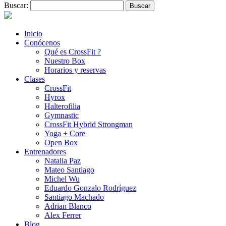
Buscar:
Inicio
Conócenos
Qué es CrossFit ?
Nuestro Box
Horarios y reservas
Clases
CrossFit
Hyrox
Halterofilia
Gymnastic
CrossFit Hybrid Strongman
Yoga + Core
Open Box
Entrenadores
Natalia Paz
Mateo Santiago
Michel Wu
Eduardo Gonzalo Rodríguez
Santiago Machado
Adrian Blanco
Alex Ferrer
Blog