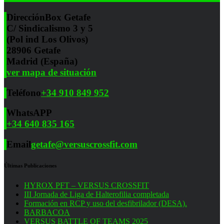
Dirección
Box Getafe
C/ Sindicalismo 3 y 5
(Pol ind Los Olivos)
28906 Getafe
Madrid (España)
ver mapa de situación
Teléfono
+34 910 849 952
WhatsAPP
+34 640 835 165
Email
getafe@versuscrossfit.com
Últimas Publicaciones
HYROX PFT – VERSUS CROSSFIT
III Jornada de Liga de Halterofilia completada
Formación en RCP y uso del desfibrilador (DESA).
BARBACOA
VERSUS BATTLE OF TEAMS 2025